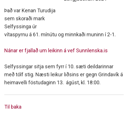
Það var Kenan Turudija
sem skoraði mark
Selfyssinga úr
vítaspyrnu á 61. mínútu og minnkaði muninn í 2-1.
Nánar er fjallað um leikinn á vef Sunnlenska.is
Selfyssingar sitja sem fyrr í 10. sæti deildarinnar
með tólf stig. Næsti leikur liðsins er gegn Grindavík á
heimavelli föstudaginn 13. ágúst, kl. 18:00.
Til baka