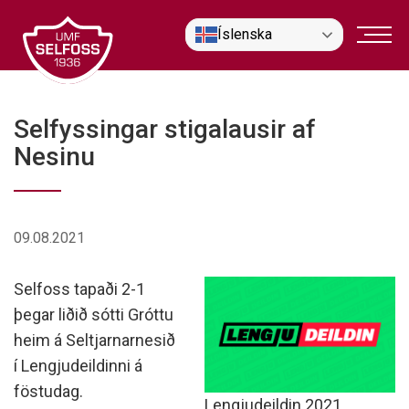
Fara
Íslenska
í
efni
Selfyssingar stigalausir af
Nesinu
09.08.2021
Selfoss tapaði 2-1
þegar liðið sótti Gróttu
heim á Seltjarnarnesið
í Lengjudeildinni á
föstudag.
Lengjudeildin 2021