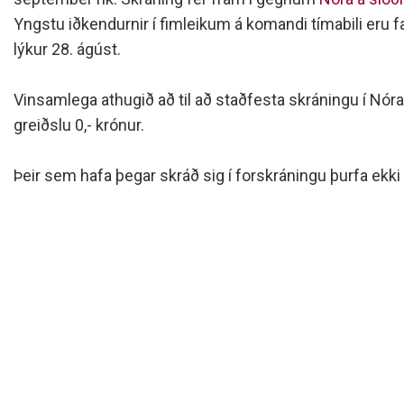
Siðareglur Umf. Selfoss
Yngstu iðkendurnir í fimleikum á komandi tímabili eru 
Umgengnisreglur
lýkur 28. ágúst.
Vinsamlega athugið að til að staðfesta skráningu í Nóra
greiðslu 0,- krónur.
Þeir sem hafa þegar skráð sig í forskráningu þurfa ekki 