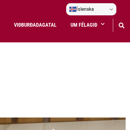
Íslenska
VIÐBURÐADAGATAL
UM FÉLAGIÐ
Frístundaakstur
Nefndir Umf. Selfoss
tjón