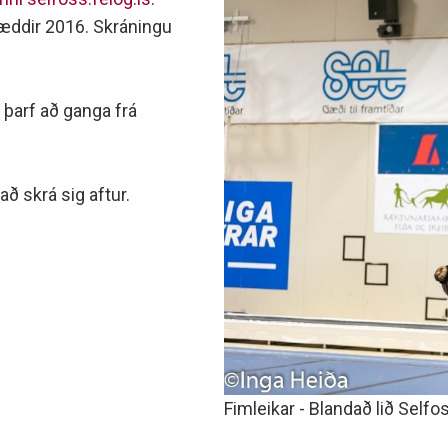
minjanefndar
fæddir 2016. Skráningu
 þarf að ganga frá
að skrá sig aftur.
Fimleikar - Blandað lið Self