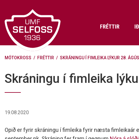
Fara
í
efni
FRÉTTIR
I
MÓTOKROSS
/
FRÉTTIR
/
SKRÁNINGU Í FIMLEIKA LÝKUR 28. ÁGÚ
Frádráttarbærir styrkir til
Skráning iðkenda á Abler
Aðalstjórn Umf. Selfoss
íþróttafélaga
Lög, reglur og stefnur félagsins
Æfingatö
Skrifstof
Viðurken
Skráningu í fimleika lýk
Fræðslu- og forvarnarstefna Umf.
Björns Bl
Selfoss
Heiðursfél
Æfingagjöld
Frístund
Jafnréttisáætlun Umf. Selfoss
Íþróttafó
Lög Umf. Selfoss
UMFÍ bikar
19.08.2020
Persónuverndarstefna Umf.
Selfoss
Opið er fyrir skráningu í fimleika fyrir næsta fimleikaár 
Reglugerð um fjáraflanir
september nk. Skráning fer fram í gegnum
Nóra á slóði