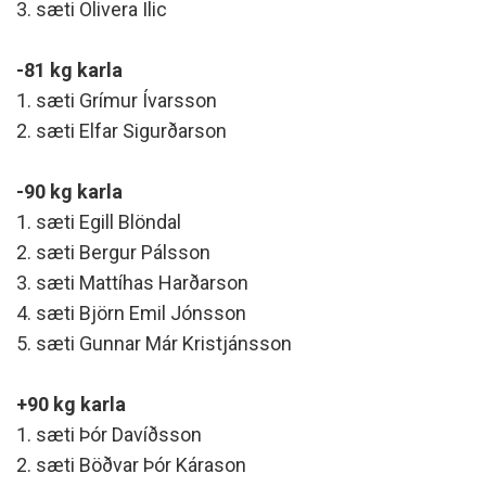
3. sæti Olivera Ilic
-81 kg karla
1. sæti Grímur Ívarsson
2. sæti Elfar Sigurðarson
-90 kg karla
1. sæti Egill Blöndal
2. sæti Bergur Pálsson
3. sæti Mattíhas Harðarson
4. sæti Björn Emil Jónsson
5. sæti Gunnar Már Kristjánsson
+90 kg karla
1. sæti Þór Davíðsson
2. sæti Böðvar Þór Kárason