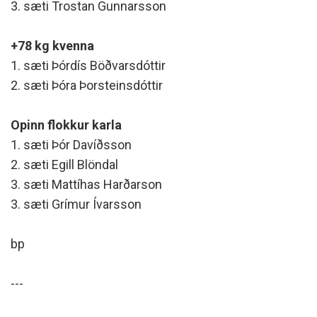
3. sæti Trostan Gunnarsson
+78 kg kvenna
1. sæti Þórdís Böðvarsdóttir
2. sæti Þóra Þorsteinsdóttir
Opinn flokkur karla
1. sæti Þór Davíðsson
2. sæti Egill Blöndal
3. sæti Mattíhas Harðarson
3. sæti Grímur Ívarsson
bp
---