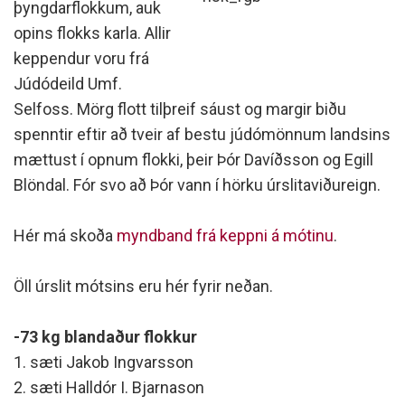
þyngdarflokkum, auk
opins flokks karla. Allir
keppendur voru frá
Júdódeild Umf.
Selfoss. Mörg flott tilþreif sáust og margir biðu
spenntir eftir að tveir af bestu júdómönnum landsins
mættust í opnum flokki, þeir Þór Davíðsson og Egill
Blöndal. Fór svo að Þór vann í hörku úrslitaviðureign.
Hér má skoða
myndband frá keppni á mótinu
.
Öll úrslit mótsins eru hér fyrir neðan.
-73 kg blandaður flokkur
1. sæti Jakob Ingvarsson
2. sæti Halldór I. Bjarnason