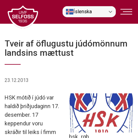
Fara
Íslenska
í
efni
Tveir af öflugustu júdómönnum
landsins mættust
23.12.2013
HSK mótið í júdó var
haldið þriðjudaginn 17.
desember. 17
keppendur voru
skráðir til leiks í fimm
hsk_rgb