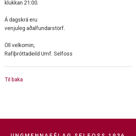
klukkan 21:00.
Á dagskrá eru
venjuleg aðalfundarstörf.
Öll velkomin,
Rafíþróttadeild Umf. Selfoss
Til baka
UNGMENNAFÉLAG SELFOSS 1936