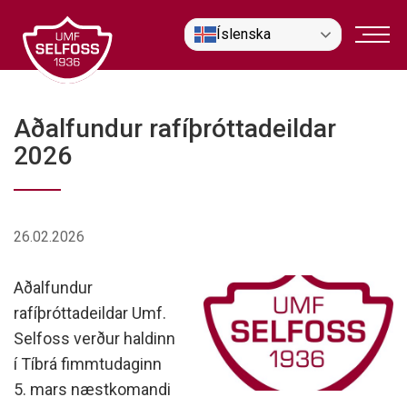
Fara
Íslenska
í
efni
Aðalfundur rafíþróttadeildar
2026
26.02.2026
Aðalfundur
rafíþróttadeildar Umf.
Selfoss verður haldinn
í Tíbrá fimmtudaginn
5. mars næstkomandi