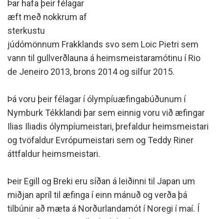
Þar hafa þeir félagar
æft með nokkrum af
sterkustu
júdómönnum Frakklands svo sem Loic Pietri sem
vann til gullverðlauna á heimsmeistaramótinu í Rio
de Jeneiro 2013, brons 2014 og silfur 2015.
Þá voru þeir félagar í ólympíuæfingabúðunum í
Nymburk Tékklandi þar sem einnig voru við æfingar
Ilias Iliadis ólympíumeistari, þrefaldur heimsmeistari
og tvöfaldur Evrópumeistari sem og Teddy Riner
áttfaldur heimsmeistari.
Þeir Egill og Breki eru síðan á leiðinni til Japan um
miðjan apríl til æfinga í einn mánuð og verða þá
tilbúnir að mæta á Norðurlandamót í Noregi í maí. Í