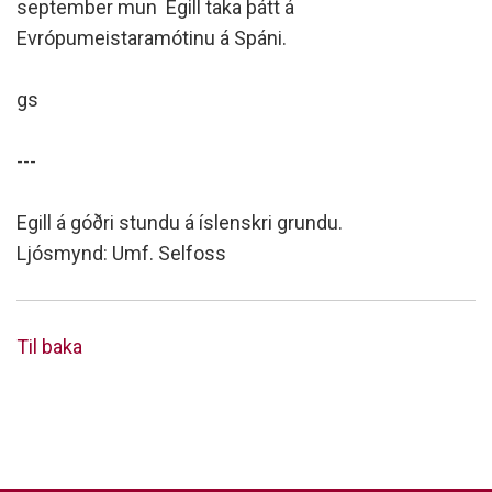
september mun Egill taka þátt á
Evrópumeistaramótinu á Spáni.
gs
---
Egill á góðri stundu á íslenskri grundu.
Ljósmynd: Umf. Selfoss
Til baka