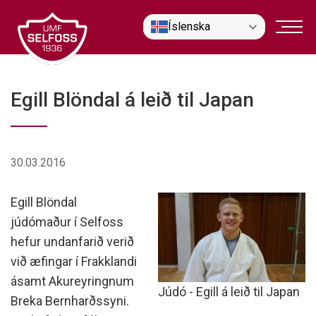
Fara
Íslenska
í
efni
Egill Blöndal á leið til Japan
30.03.2016
Egill Blöndal
júdómaður í Selfoss
hefur undanfarið verið
við æfingar í Frakklandi
ásamt Akureyringnum
Júdó - Egill á leið til Japan
Breka Bernharðssyni.