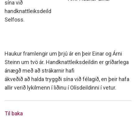
sína við
handknattleiksdeild
Selfoss.
Haukur framlengir um þrjú ár en þeir Einar og Árni
Steinn um tvö ár. Handknattleiksdeildin er gríðarlega
ánægð með að strákarnir hafi
ákveðið að halda tryggði sína við félagið, en þeir hafa
allir verið lykilmenn í liðinu í Olísdeildinni í vetur.
Til baka