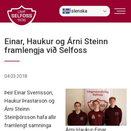
Fara
Íslenska
í
efni
Einar, Haukur og Árni Steinn
framlengja við Selfoss
04.03.2018
Þeir Einar Sverrisson,
Haukur Þrastarson og
Árni Steinn
Steinþórsson hafa allir
framlengt samninga
Árni-Haukur-Einar