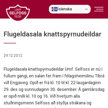
Fara
Íslenska
í
efni
Flugeldasala knattspyrnudeildar
29.12.2012
Flugeldasala knattspyrnudeildar Umf. Selfoss er nú í
fullum gangi, en salan fer fram í félagsheimilinu Tíbrá
við Engjaveg. Opið er frá kl. 10 til kl. 22 laugardaginn
29. des og sunnudaginn 30. desember. Á gamlársdag
er opið milli kl. 10 og 16. Við hvetjum alla
stuðningsmenn Selfoss að styðja strákana og