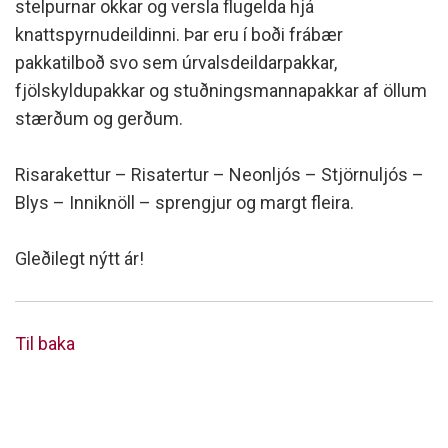
stelpurnar okkar og versla flugelda hjá
knattspyrnudeildinni. Þar eru í boði frábær
pakkatilboð svo sem úrvalsdeildarpakkar,
fjölskyldupakkar og stuðningsmannapakkar af öllum
stærðum og gerðum.
Risarakettur – Risatertur – Neonljós – Stjörnuljós –
Blys – Inniknöll – sprengjur og margt fleira.
Gleðilegt nýtt ár!
Til baka