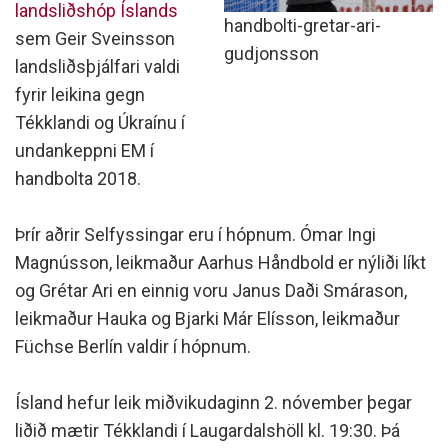
landsliðshóp Íslands
handbolti-gretar-ari-
sem Geir Sveinsson
gudjonsson
landsliðsþjálfari valdi
fyrir leikina gegn
Tékklandi og Úkraínu í
undankeppni EM í
handbolta 2018.
Þrír aðrir Selfyssingar eru í hópnum. Ómar Ingi
Magnússon, leikmaður Aarhus Håndbold er nýliði líkt
og Grétar Ari en einnig voru Janus Daði Smárason,
leikmaður Hauka og Bjarki Már Elísson, leikmaður
Füchse Berlín valdir í hópnum.
Ísland hef­ur leik miðviku­dag­inn 2. nóv­em­ber þegar
liðið mæt­ir Tékklandi í Laug­ar­dals­höll kl. 19:30. Þá