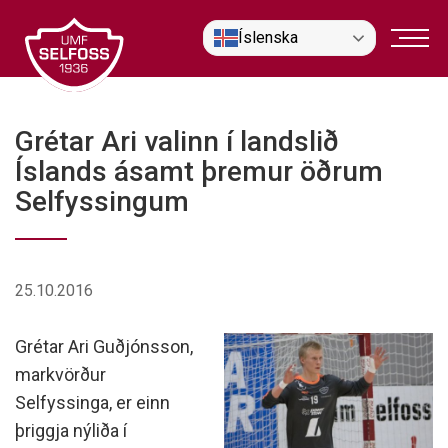
Fara
Íslenska
í
efni
Grétar Ari valinn í landslið
Íslands ásamt þremur öðrum
Selfyssingum
25.10.2016
Grétar Ari Guðjónsson,
markvörður
Selfyssinga, er einn
þriggja nýliða í