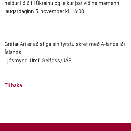
held­ur liðið til Úkraínu og leik­ur þar við heima­menn
laug­ar­dag­inn 5. nóv­em­ber kl. 16:00.
---
Grétar Ari er að stíga sín fyrstu skref með A-landsliði
Íslands.
Ljósmynd: Umf. Selfoss/JÁE
Til baka