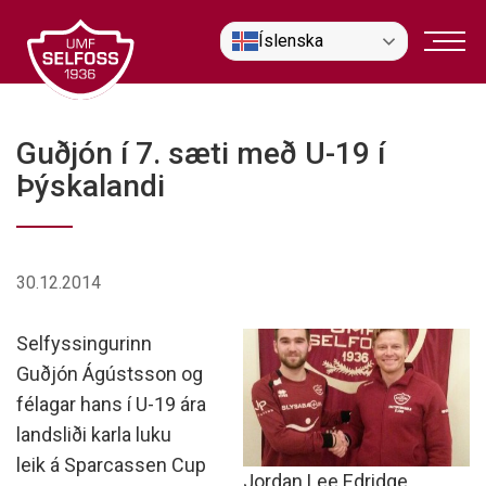
Fara
Íslenska
í
efni
Guðjón í 7. sæti með U-19 í
Þýskalandi
30.12.2014
Selfyssingurinn
Guðjón Ágústsson og
félagar hans í U-19 ára
landsliði karla luku
leik á Sparcassen Cup
Jordan Lee Edridge