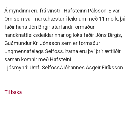
Á myndinni eru frá vinstri: Hafsteinn Pálsson, Elvar
Örn sem var markahæstur í leiknum með 11 mörk, þá
faðir hans Jón Birgir starfandi formaður
handknattleiksdeildarinnar og loks faðir Jóns Birgis,
Guðmundur Kr. Jónsson sem er formaður
Ungmennafélags Selfoss. Þarna eru því þrír ættliðir
saman komnir með Hafsteini.
Ljósmynd: Umf. Selfoss/Jóhannes Ásgeir Eiríksson
Til baka