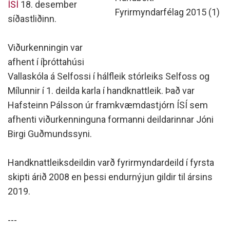
ÍSÍ
18. desember
Fyrirmyndarfélag 2015 (1)
síðastliðinn.
Viðurkenningin var
afhent í íþróttahúsi
Vallaskóla á Selfossi í hálfleik stórleiks Selfoss og
Mílunnir í 1. deilda karla í handknattleik. Það var
Hafsteinn Pálsson úr framkvæmdastjórn ÍSÍ sem
afhenti viðurkenninguna formanni deildarinnar Jóni
Birgi Guðmundssyni.
Handknattleiksdeildin varð fyrirmyndardeild í fyrsta
skipti árið 2008 en þessi endurnýjun gildir til ársins
2019.
---