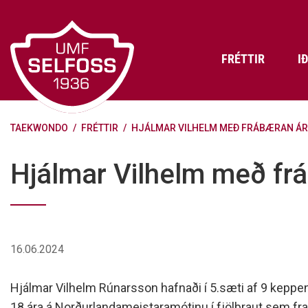
Fara
í
efni
FRÉTTIR
I
TAEKWONDO
/
FRÉTTIR
/
HJÁLMAR VILHELM MEÐ FRÁBÆRAN ÁRA
Frádráttarbærir styrkir til
Skráning iðkenda á Abler
Aðalstjórn Umf. Selfoss
íþróttafélaga
Lög, reglur og stefnur félagsins
Æfingatö
Skrifstof
Viðurken
Hjálmar Vilhelm með frá
Fræðslu- og forvarnarstefna Umf.
Björns Bl
Selfoss
Heiðursfél
Æfingagjöld
Frístund
Jafnréttisáætlun Umf. Selfoss
Íþróttafó
Lög Umf. Selfoss
UMFÍ bikar
16.06.2024
Persónuverndarstefna Umf.
Selfoss
Hjálmar Vilhelm Rúnarsson hafnaði í 5.sæti af 9 keppend
Reglugerð um fjáraflanir
18 ára á Norðurlandameistaramótinu í fjölþraut sem fr