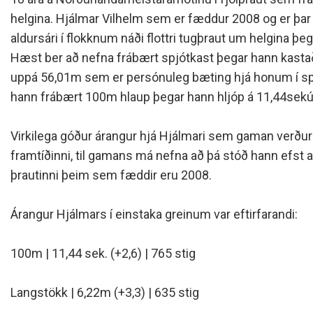
Siðareglur Umf. Selfoss
helgina. Hjálmar Vilhelm sem er fæddur 2008 og er þar 
Umgengnisreglur
aldursári í flokknum náði flottri tugþraut um helgina þeg
Hæst ber að nefna frábært spjótkast þegar hann kastað
uppá 56,01m sem er persónuleg bæting hjá honum í spj
hann frábært 100m hlaup þegar hann hljóp á 11,44se
Virkilega góður árangur hjá Hjálmari sem gaman verður 
framtíðinni, til gamans má nefna að þá stóð hann efst 
þrautinni þeim sem fæddir eru 2008.
Árangur Hjálmars í einstaka greinum var eftirfarandi:
100m | 11,44 sek. (+2,6) | 765 stig
Langstökk | 6,22m (+3,3) | 635 stig