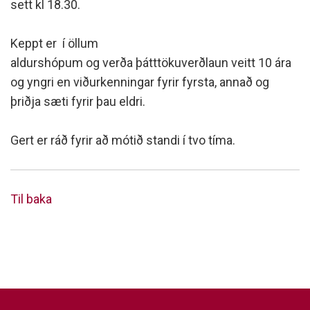
sett kl 18.30.
Keppt er í öllum
aldurshópum og verða þátttökuverðlaun veitt 10 ára
og yngri en viðurkenningar fyrir fyrsta, annað og
þriðja sæti fyrir þau eldri.
Gert er ráð fyrir að mótið standi í tvo tíma.
Til baka