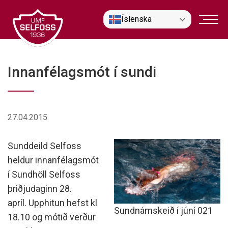
Fara
Íslenska
í
efni
Innanfélagsmót í sundi
27.04.2015
Sunddeild Selfoss
heldur innanfélagsmót
í Sundhöll Selfoss
þriðjudaginn 28.
apríl. Upphitun hefst kl
Sundnámskeið í júní 021
18.10 og mótið verður