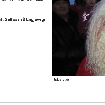
minjanefndar
mf. Selfoss að Engjavegi
Jólasveinn