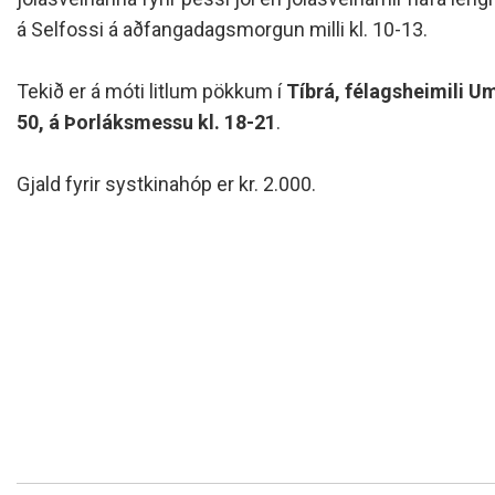
Siðareglur Umf. Selfoss
á Selfossi á aðfangadagsmorgun milli kl. 10-13.
Umgengnisreglur
Tekið er á móti litlum pökkum í
Tíbrá, félagsheimili U
50, á Þorláksmessu kl. 18-21
.
Gjald fyrir systkinahóp er kr. 2.000.