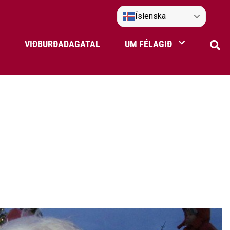
Íslenska
VIÐBURÐADAGATAL
UM FÉLAGIÐ
Frístundaakstur
Nefndir Umf. Selfoss
tjón