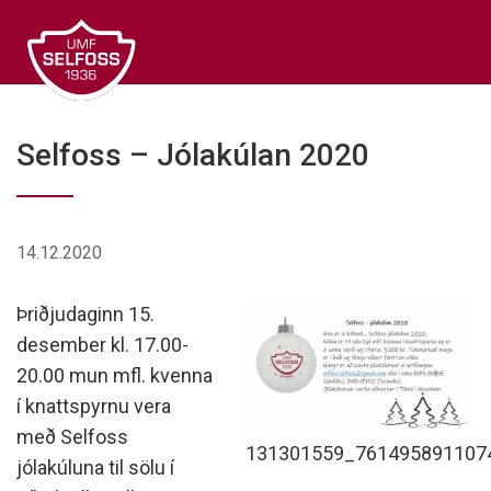
Fara
í
efni
Selfoss – Jólakúlan 2020
14.12.2020
Þriðjudaginn 15.
desember kl. 17.00-
20.00 mun mfl. kvenna
í knattspyrnu vera
með
Selfoss
131301559_761495891107
jólakúluna
til sölu í