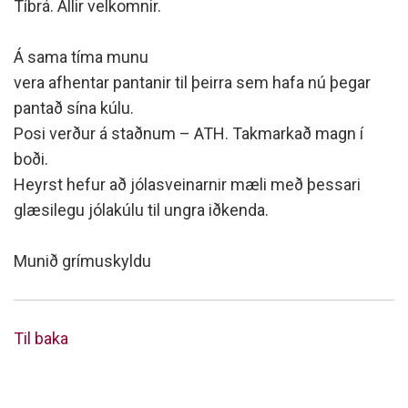
Tíbrá. Allir velkomnir.
Á sama tíma munu
vera afhentar pantanir til þeirra sem hafa nú þegar
pantað sína kúlu.
Posi verður á staðnum – ATH. Takmarkað magn í
boði.
Heyrst hefur að jólasveinarnir mæli með þessari
glæsilegu jólakúlu til ungra iðkenda.
Munið grímuskyldu
Til baka