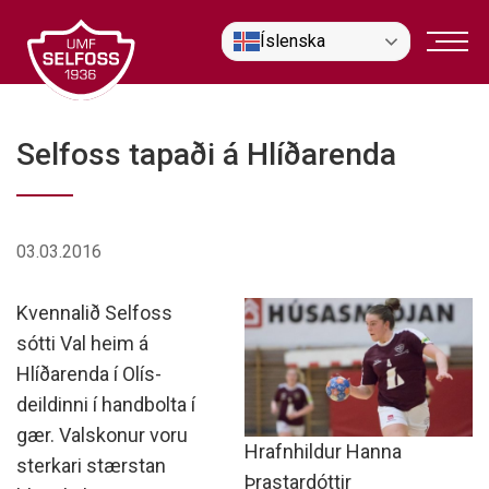
Fara
Íslenska
í
efni
Selfoss tapaði á Hlíðarenda
03.03.2016
Kvennalið Selfoss
sótti Val heim á
Hlíðarenda í Olís-
deildinni í handbolta í
gær. Valskonur voru
Hrafnhildur Hanna
sterkari stærstan
Þrastardóttir