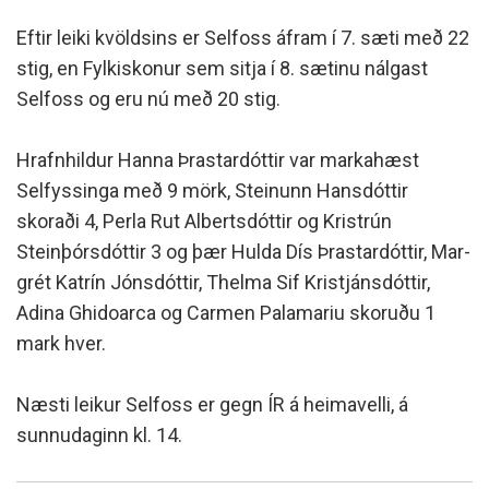
Eftir leiki kvöldsins er Selfoss áfram í 7. sæti með 22
stig, en Fylkiskonur sem sitja í 8. sætinu nálgast
Selfoss og eru nú með 20 stig.
Hrafn­hild­ur Hanna Þrast­ar­dótt­ir var markahæst
Selfyssinga með 9 mörk, Stein­unn Hans­dótt­ir
skoraði 4, Perla Rut Al­berts­dótt­ir og Kristrún
Steinþórs­dótt­ir 3 og þær Hulda Dís Þrast­ar­dótt­ir, Mar­
grét Katrín Jóns­dótt­ir, Thelma Sif Kristjáns­dótt­ir,
Adina Ghido­arca og Car­men Palam­ariu skoruðu 1
mark hver.
Næsti leikur Selfoss er gegn ÍR á heimavelli, á
sunnudaginn kl. 14.