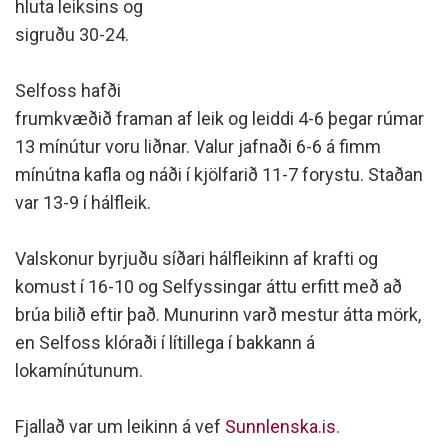
hluta leiksins og
sigruðu 30-24.
Selfoss hafði
frumkvæðið framan af leik og leiddi 4-6 þegar rúmar
13 mínútur voru liðnar. Valur jafnaði 6-6 á fimm
mínútna kafla og náði í kjölfarið 11-7 forystu. Staðan
var 13-9 í hálfleik.
Valskonur byrjuðu síðari hálfleikinn af krafti og
komust í 16-10 og Selfyssingar áttu erfitt með að
brúa bilið eftir það. Munurinn varð mestur átta mörk,
en Selfoss klóraði í lítillega í bakkann á
lokamínútunum.
Fjallað var um leikinn á vef
Sunnlenska.is
.