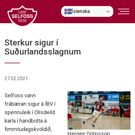
Fara
Íslenska
í
efni
Sterkur sigur í
Suðurlandsslagnum
27.02.2021
Selfoss vann
frábæran sigur á ÍBV í
spennuleik í Olísdeild
karla í handbolta á
fimmtudagskvöldið,
Hergeir Grímsson