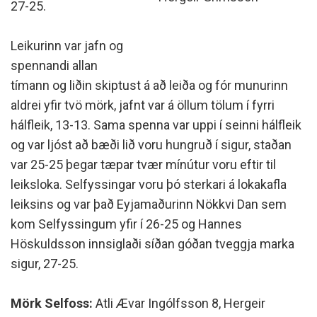
27-25.
Leikurinn var jafn og
spennandi allan
tímann og liðin skiptust á að leiða og fór munurinn
aldrei yfir tvö mörk, jafnt var á öllum tölum í fyrri
hálfleik, 13-13. Sama spenna var uppi í seinni hálfleik
og var ljóst að bæði lið voru hungruð í sigur, staðan
var 25-25 þegar tæpar tvær mínútur voru eftir til
leiksloka. Selfyssingar voru þó sterkari á lokakafla
leiksins og var það Eyjamaðurinn Nökkvi Dan sem
kom Selfyssingum yfir í 26-25 og Hannes
Höskuldsson innsiglaði síðan góðan tveggja marka
sigur, 27-25.
Mörk Selfoss:
Atli Ævar Ingólfsson 8, Hergeir