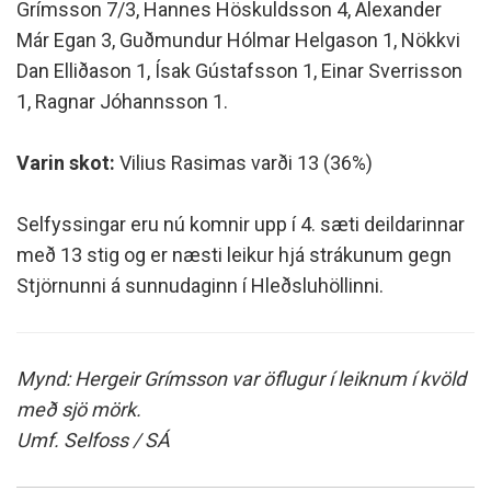
Grímsson 7/3, Hannes Höskuldsson 4, Alexander
Már Egan 3, Guðmundur Hólmar Helgason 1, Nökkvi
Dan Elliðason 1, Ísak Gústafsson 1, Einar Sverrisson
1, Ragnar Jóhannsson 1.
Varin skot:
Vilius Rasimas varði 13 (36%)
Selfyssingar eru nú komnir upp í 4. sæti deildarinnar
með 13 stig og er næsti leikur hjá strákunum gegn
Stjörnunni á sunnudaginn í Hleðsluhöllinni.
Mynd: Hergeir Grímsson var öflugur í leiknum í kvöld
með sjö mörk.
Umf. Selfoss / SÁ