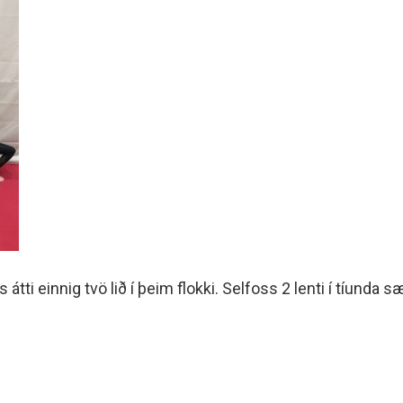
 átti einnig tvö lið í þeim flokki. Selfoss 2 lenti í tíunda 