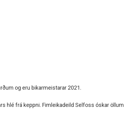
rburðum og eru bikarmeistarar 2021.
rs hlé frá keppni. Fimleikadeild Selfoss óskar öllum