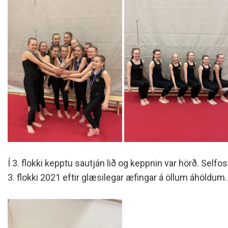
Í 3. flokki kepptu sautján lið og keppnin var hörð. Selfoss
3. flokki 2021 eftir glæsilegar æfingar á öllum áhöldum.