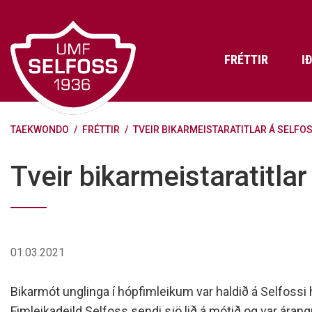
Fara
í
efni
FRÉTTIR
I
TAEKWONDO
/
FRÉTTIR
/
TVEIR BIKARMEISTARATITLAR Á SELFO
Frádráttarbærir styrkir til
Skráning iðkenda á Abler
Aðalstjórn Umf. Selfoss
íþróttafélaga
Lög, reglur og stefnur félagsins
Æfingatö
Skrifstof
Viðurken
Tveir bikarmeistaratitlar
Fræðslu- og forvarnarstefna Umf.
Björns Bl
Selfoss
Heiðursfél
Æfingagjöld
Frístund
Jafnréttisáætlun Umf. Selfoss
Íþróttafó
Lög Umf. Selfoss
UMFÍ bikar
01.03.2021
Persónuverndarstefna Umf.
Selfoss
Bikarmót unglinga í hópfimleikum var haldið á Selfossi h
Reglugerð um fjáraflanir
Fimleikadeild Selfoss sendi sjö lið á mótið og var árang