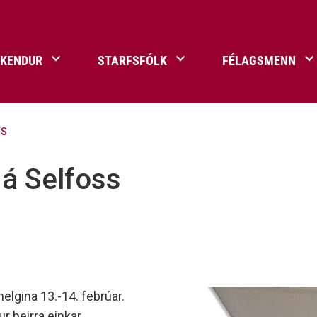
ÐKENDUR
STARFSFÓLK
FÉLAGSMENN
SS
flur
a Umf. Selfoss
ningar
Umgengnisreglur
Selfossvöllur
Annað
 á Selfoss
öndals bikarinn
Afreks- og styrktarsjóður
agar, gull- og silfurmerki
Ársskýrslur Umf. Selfoss
astyrkur
Meiðsli á æfingu – skrá 
lk Umf. Selfoss
Bragi ársrit Umf. Selfoss
inn - Deild ársins
Formenn Umf. Selfoss
Jólasveinaþjónusta
Merki félagsins
elgina 13.-14. febrúar.
Senda inn til Sögu- og
ur þeirra einkar