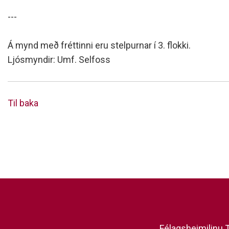
---
Á mynd með fréttinni eru stelpurnar í 3. flokki.
Ljósmyndir: Umf. Selfoss
Til baka
Félagsheimilinu T