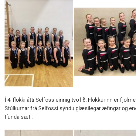
Í 4. flokki átti Selfoss einnig tvö lið. Flokkurinn er fjölm
Stúlkurnar frá Selfossi sýndu glæsilegar æfingar og end
tíunda sæti.