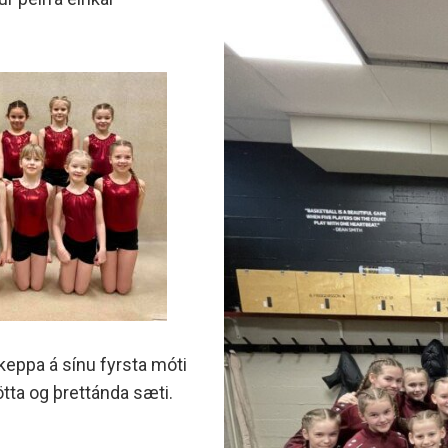
minjanefndar
ð keppa á sínu fyrsta móti
ötta og þrettánda sæti.