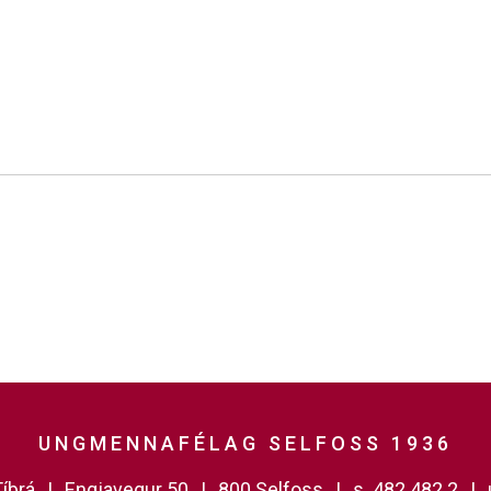
UNGMENNAFÉLAG SELFOSS 1936
íbrá
Engjavegur 50
800 Selfoss
s. 482 482 2