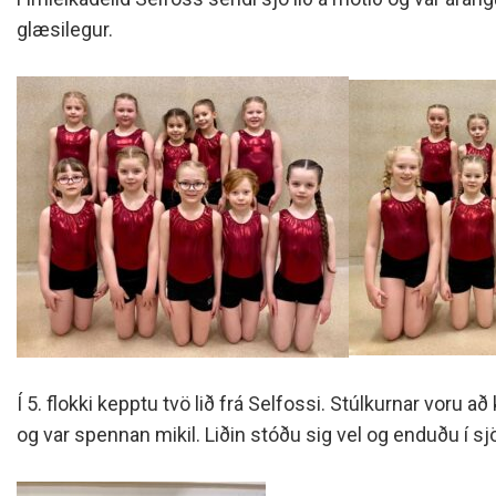
Siðareglur Umf. Selfoss
glæsilegur.
Umgengnisreglur
Í 5. flokki kepptu tvö lið frá Selfossi. Stúlkurnar voru a
og var spennan mikil. Liðin stóðu sig vel og enduðu í sj