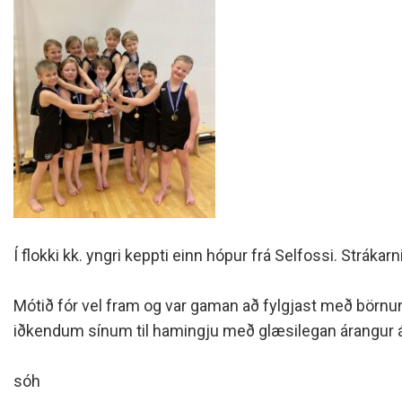
Í flokki kk. yngri keppti einn hópur frá Selfossi. Strák
Mótið fór vel fram og var gaman að fylgjast með börnunu
iðkendum sínum til hamingju með glæsilegan árangur 
sóh