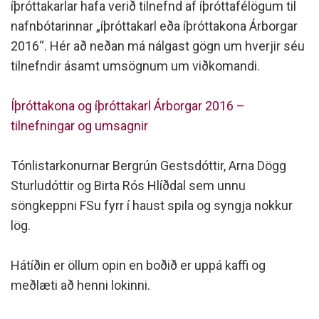
íþróttakarlar hafa verið tilnefnd af íþróttafélögum til
nafnbótarinnar „íþróttakarl eða íþróttakona Árborgar
2016“. Hér að neðan má nálgast gögn um hverjir séu
tilnefndir ásamt umsögnum um viðkomandi.
Íþróttakona og íþróttakarl Árborgar 2016 –
tilnefningar og umsagnir
Tónlistarkonurnar Bergrún Gestsdóttir, Arna Dögg
Sturludóttir og Birta Rós Hlíðdal sem unnu
söngkeppni FSu fyrr í haust spila og syngja nokkur
lög.
Hátíðin er öllum opin en boðið er uppá kaffi og
meðlæti að henni lokinni.