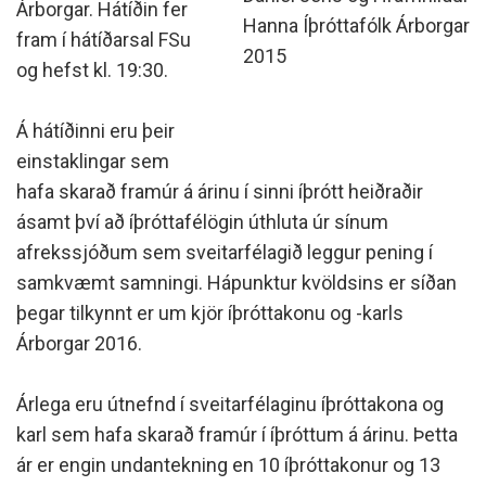
Árborgar. Hátíðin fer
Hanna Íþróttafólk Árborgar
fram í hátíðarsal FSu
2015
og hefst kl. 19:30.
Á hátíðinni eru þeir
einstaklingar sem
hafa skarað framúr á árinu í sinni íþrótt heiðraðir
ásamt því að íþróttafélögin úthluta úr sínum
afrekssjóðum sem sveitarfélagið leggur pening í
samkvæmt samningi. Hápunktur kvöldsins er síðan
þegar tilkynnt er um kjör íþróttakonu og -karls
Árborgar 2016.
Árlega eru útnefnd í sveitarfélaginu íþróttakona og
karl sem hafa skarað framúr í íþróttum á árinu. Þetta
ár er engin undantekning en 10 íþróttakonur og 13