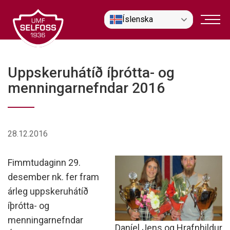
Fara
Íslenska
í
efni
Uppskeruhátíð íþrótta- og
menningarnefndar 2016
28.12.2016
Fimmtudaginn 29.
desember nk. fer fram
árleg uppskeruhátíð
íþrótta- og
menningarnefndar
Daníel Jens og Hrafnhildur