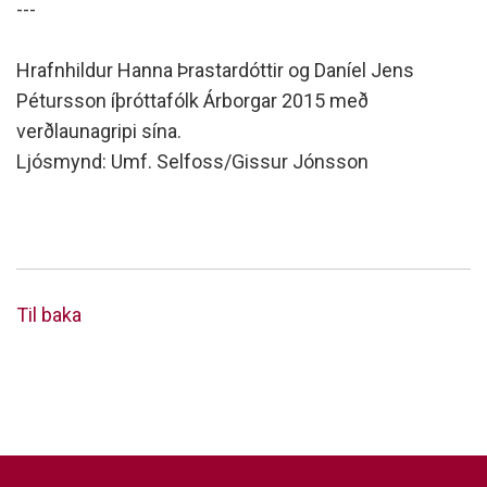
---
Hrafnhildur Hanna Þrastardóttir og Daníel Jens
Pétursson íþróttafólk Árborgar 2015 með
verðlaunagripi sína.
Ljósmynd: Umf. Selfoss/Gissur Jónsson
Til baka