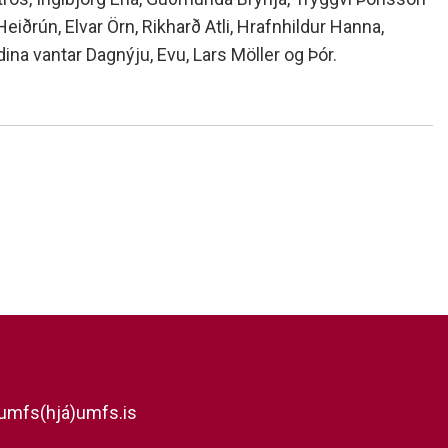
Heiðrún, Elvar Örn, Rikharð Atli, Hrafnhildur Hanna,
na vantar Dagnýju, Evu, Lars Möller og Þór.
umfs(hjá)umfs.is