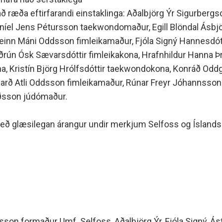
að ræða eftirfarandi einstaklinga: Aðalbjörg Ýr Sigurbergs
Daníel Jens Pétursson taekwondomaður, Egill Blöndal Ásb
teinn Máni Oddsson fimleikamaður, Fjóla Signý Hannesdótt
ðrún Ósk Sævarsdóttir fimleikakona, Hrafnhildur Hanna Þr
na, Kristín Björg Hrólfsdóttir taekwondokona, Konráð Odd
kharð Atli Oddsson fimleikamaður, Rúnar Freyr Jóhannsson
íðsson júdómaður.
u með glæsilegan árangur undir merkjum Selfoss og Ísland
sson formaður Umf. Selfoss, Aðalbjörg Ýr, Fjóla Signý, Ás