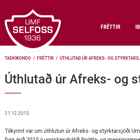
Fara
í
efni
FRÉTTIR
I
TAEKWONDO
/
FRÉTTIR
/
ÚTHLUTAÐ ÚR AFREKS- OG STYRKTARS
Frádráttarbærir styrkir til
Skráning iðkenda á Abler
Aðalstjórn Umf. Selfoss
íþróttafélaga
Lög, reglur og stefnur félagsins
Æfingatö
Skrifstof
Viðurken
Úthlutað úr Afreks- og s
Fræðslu- og forvarnarstefna Umf.
Björns Bl
Selfoss
Heiðursfél
Æfingagjöld
Frístund
Jafnréttisáætlun Umf. Selfoss
Íþróttafó
Lög Umf. Selfoss
UMFÍ bikar
31.12.2015
Persónuverndarstefna Umf.
Selfoss
Tilkynnt var um úthlutun úr Afreks- og styrktarsjóði Um
Reglugerð um fjáraflanir
fyrir árið 2015 á uppskeruhátíð íþrótta- og menningar