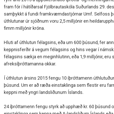
Siðareglur Umf. Selfoss
fram fór í hátíðarsal Fjölbrautaskóla Suðurlands 29. de
Umgengnisreglur
samþykkt á fundi framkvæmdastjórnar Umf. Selfoss þa
úthlutunar úr sjóðnum voru 2,5 milljónir en heildaru
fimm milljónir króna.
Hluti af úthlutun félagsins, eða um 600 þúsund, fer ann
keppnisferðir á vegum félagsins og hins vegar í námsk
félagsins sækja en meginhlutinn, eða 1,9 milljónir, eru s
afreksíþróttamanna okkar.
Í úthlutun ársins 2015 fengu 10 íþróttamenn úthlutuðum
þúsund. Um er að ræða einstaklinga sem flestir eru farnir
keppni með yngri landsliðunum Íslands.
24 íþróttamenn fengu styrk að upphæð kr. 60 þúsund 
einstaklinga sem keppa með A-landsliðum Íslands eða 