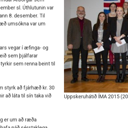
minjanefndar
sember sl. Úthlutunin var
nn 8. desember. Til
pphæð umsókna var um
ars vegar í æfinga- og
eið sem þjálfarar
tyrkir sem renna beint til
 styrk að fjárhæð kr. 30
 að láta til sín taka við
Uppskeruhátið ÍMA 2015 (20
og er um að ræða
hafa náð sérstaklega