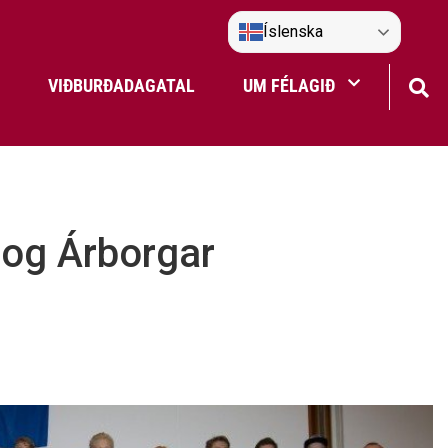
Íslenska
VIÐBURÐADAGATAL
UM FÉLAGIÐ
Frístundaakstur
Nefndir Umf. Selfoss
 og Árborgar
tjón