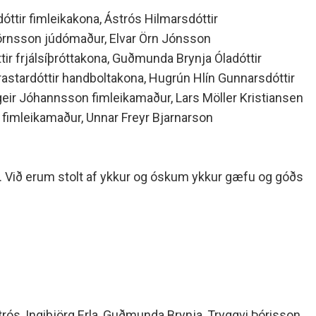
dóttir fimleikakona, Ástrós Hilmarsdóttir
jörnsson júdómaður, Elvar Örn Jónsson
ir frjálsíþróttakona, Guðmunda Brynja Óladóttir
astardóttir handboltakona, Hugrún Hlín Gunnarsdóttir
geir Jóhannsson fimleikamaður, Lars Möller Kristiansen
 fimleikamaður, Unnar Freyr Bjarnarson
s. Við erum stolt af ykkur og óskum ykkur gæfu og góðs
trós, Ingibjörg Erla, Guðmunda Brynja, Tryggvi Þórisson