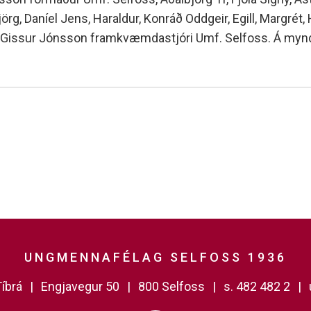
örg, Daníel Jens, Haraldur, Konráð Oddgeir, Egill, Margrét, 
g Gissur Jónsson framkvæmdastjóri Umf. Selfoss. Á myndi
UNGMENNAFÉLAG SELFOSS 1936
íbrá
Engjavegur 50
800 Selfoss
s. 482 482 2