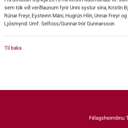
sem tók við verðlaunum fyrir Unni systur sína, Kristín Bj
Rúnar Freyr, Eysteinn Máni, Hugrún Hlín, Unnar Freyr o
Ljósmynd: Umf. Selfoss/Gunnar Þór Gunnarsson
Til baka
Félagsheimilinu T