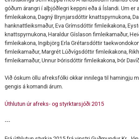
góðum árangri í alþjóðlegri keppni eða á Íslandi. Um er 
fimleikakona, Dagný Brynjarsdóttir knattspyrnukona, 
hanknattleiksmaður, Eva Grímsdóttir fimleikakona, Eys
knattspyrnukona, Haraldur Gíslason fimleikamaður, Hei
fimleikakona, Ingibjörg Erla Grétarsdóttir taekwondoko
fimleikamaður, Margrét Lúðvígsdóttir fimleikakona, Ri
fimleikamaður, Unnur Þórisdóttir fimleikakona, Þór Dav
Við óskum öllu afreksfólki okkar innilega til hamingj
gengis á komandi árum.
Úthlutun úr afreks- og styrktarsjóði 2015
---
Frá úthlutun styrkja 2015 frá vinstri Guðmundur Kr. Jón