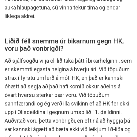
auka hlaupagetuna, sú vinna tekur tíma og endar
líklega aldrei.
Liðið féll snemma úr bikarnum gegn HK,
voru það vonbrigði?
Að sjálfsögðu vilja öll lið taka þátt í bikarhelginni, sem
er skemmtilegasta helgina á hverju ári. Við töpuðum
strax í fyrstu umferð á móti HK, en það er kannski
óhætt að segja að það hafi komið okkur aðeins á
óvart hversu sterkar þær voru. Við töpuðum
sannfærandi og ég verð illa svikinn ef að HK fer ekki
upp í Olísdeildina í gegnum umspilið í 1. deildinni.
Auðvitað voru þetta vonbrigði, en eftir á að hyggja þá
var kannski ágætt að bæta ekki við leikjum í 8-liða og