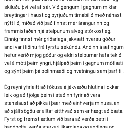
skiluðu því vel af sér. Við gengum í gegnum miklar
breytingar í haust og byrjuðum tímabilið með nánast
nýtt lið, miðað við það finnst mér árangurinn og
frammistaðan hjá stelpunum alveg stórkostleg.
Einnig finnst mér gríðarlega jákvætt hversu góður
andi var í liðinu frá fyrstu sekúndu. Andinn á æfingum
hefur verið mjög góður og eldri stelpurnar hafa tekið
vel á móti þeim yngri, hjálpað þeim í gegnum mótlæti
og sýnt þeim þá þolinmæði og hvatningu sem þarf til.
Ég reyni yfirleitt að fókusa á jákvæðu hlutina í okkar
leik og að fjölga þeim í staðinn fyrir að vera
stanslaust að pikka í þær með einhverja mínusa, en
að sjálfsögðu er alltaf eitthvað sem er hægt að bæta.
Fyrst og fremst ætlum við bara að verða betri í
handbolta, verða sterkari líkamlega og andlega og