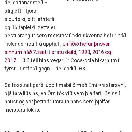
deildarinnar með 9
stig eftir fjóra
sigurleiki, eitt jafntefli
og 16 tapleiki. Þetta er
besti árangur sem meistaraflokkur kvenna hefur náð
í íslandsmóti frá upphafi,
en liðið hefur þrisvar
sinnum náð 7.sæti í efstu deild, 1993, 2016 og
2017.
Liðið féll hins vegar úr Coca-cola bikarnum í
fyrstu umferð gegn 1.deildarliði HK.
Selfoss.net gerði upp tímabilið með Erni Þrastarsyni,
þjálfara liðsins, en Örn tók við sem þjálfari liðsins í
haust og var þetta frumraun hans sem þjálfari
meistaraflokks.