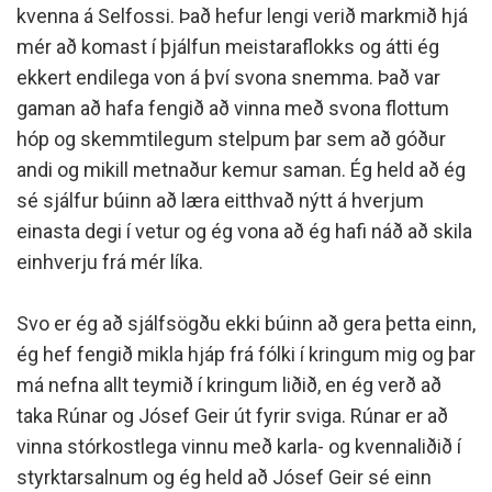
kvenna á Selfossi. Það hefur lengi verið markmið hjá
mér að komast í þjálfun meistaraflokks og átti ég
ekkert endilega von á því svona snemma. Það var
gaman að hafa fengið að vinna með svona flottum
hóp og skemmtilegum stelpum þar sem að góður
andi og mikill metnaður kemur saman. Ég held að ég
sé sjálfur búinn að læra eitthvað nýtt á hverjum
einasta degi í vetur og ég vona að ég hafi náð að skila
einhverju frá mér líka.
Svo er ég að sjálfsögðu ekki búinn að gera þetta einn,
ég hef fengið mikla hjáp frá fólki í kringum mig og þar
má nefna allt teymið í kringum liðið, en ég verð að
taka Rúnar og Jósef Geir út fyrir sviga. Rúnar er að
vinna stórkostlega vinnu með karla- og kvennaliðið í
styrktarsalnum og ég held að Jósef Geir sé einn