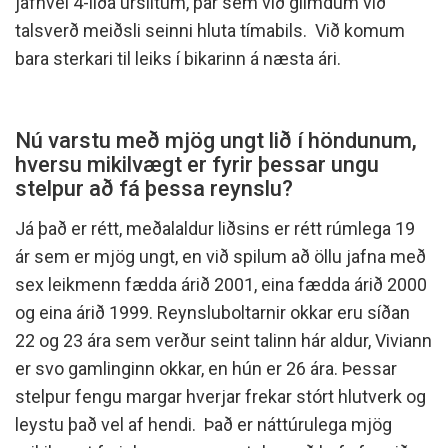
jafnvel 4-liða úrslitum, þar sem við glímdum við
talsverð meiðsli seinni hluta tímabils. Við komum
bara sterkari til leiks í bikarinn á næsta ári.
Nú varstu með mjög ungt lið í höndunum,
hversu mikilvægt er fyrir þessar ungu
stelpur að fá þessa reynslu?
Já það er rétt, meðalaldur liðsins er rétt rúmlega 19
ár sem er mjög ungt, en við spilum að öllu jafna með
sex leikmenn fædda árið 2001, eina fædda árið 2000
og eina árið 1999. Reynsluboltarnir okkar eru síðan
22 og 23 ára sem verður seint talinn hár aldur, Viviann
er svo gamlinginn okkar, en hún er 26 ára. Þessar
stelpur fengu margar hverjar frekar stórt hlutverk og
leystu það vel af hendi. Það er náttúrulega mjög