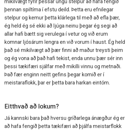
mikilvægt fyrir þessar ungu stelpur að hafa fengið
þennan spiltíma í efstu deild. Þetta eru efnilegar
stelpur og kemur þetta klárlega til með að efla þær,
ég held ég sé ekki að ljúga neinu þegar ég segi að
allar hafi bætt sig verulega í vetur og við erum
komnar ljósárum lengra en við vorum í haust. Ég held
það sé mikilvægt að þær finni að maður treysti þeim
og ég vona að það hafi tekist, enda unnu þær sér inn
þessi tækifæri sjálfar með mikilli vinnu og metnaði.
Það fær enginn neitt gefins þegar komið er í
meistaraflokk, þar er þetta bara harkan eintóm.
Eitthvað að lokum?
Já kannski bara það hversu gríðarlega ánægður ég er
að hafa fengið þetta tækifæri að þjálfa meistarflokk