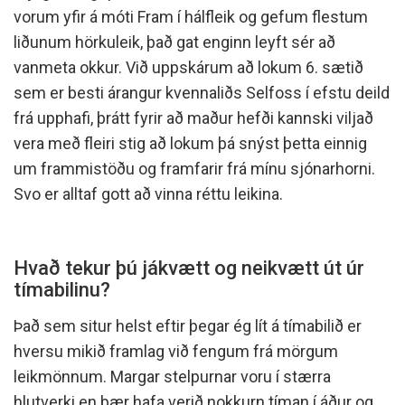
vorum yfir á móti Fram í hálfleik og gefum flestum
liðunum hörkuleik, það gat enginn leyft sér að
vanmeta okkur. Við uppskárum að lokum 6. sætið
sem er besti árangur kvennaliðs Selfoss í efstu deild
frá upphafi, þrátt fyrir að maður hefði kannski viljað
vera með fleiri stig að lokum þá snýst þetta einnig
um frammistöðu og framfarir frá mínu sjónarhorni.
Svo er alltaf gott að vinna réttu leikina.
Hvað tekur þú jákvætt og neikvætt út úr
tímabilinu?
Það sem situr helst eftir þegar ég lít á tímabilið er
hversu mikið framlag við fengum frá mörgum
leikmönnum. Margar stelpurnar voru í stærra
hlutverki en þær hafa verið nokkurn tíman í áður og