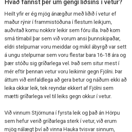
Hvað fannst þér um gengi liðsins í vetur?
Heilt yfir er ég mjög ánægður með liðið í vetur ef
maður rýnir í frammistöðuna í flestum leikjum,
auðvitað komu nokkrir leikir sem fóru illa. Það kom
smá tímabil þar sem við vorum ansi þunnskipaðar,
eldri stelpurnar voru meiddar og mikil ábyrgð var sett
á ungu stelpurnar sem voru flestar bara 16-18 ára og
þær stóðu sig gríðarlega vel. Það sem situr mest í
mér eftir þennan vetur voru leikirnir gegn Fjölni. Þar
áttum við einfaldlega að gera betur og náðum ekki að
leika okkar leik, tek reyndar ekkert af Fjölni sem
mætti gríðarlega vel til leiks gegn okkur í vetur.
Við vinnum Stjörnuna í fyrsta leik og það án Hörpu
sem hefur verið gríðarlega sterk í vetur, við erum
mjög nálægt því að vinna Hauka tvisvar sinnum,