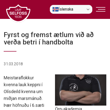
Fara
Íslenska
í
efni
Fyrst og fremst ætlum við að
verða betri í handbolta
31.03.2018
Meistaraflokkur
kvenna lauk keppni í
Olísdeild kvenna um
miðjan marsmánuð.
Þær höfnuðu í 6.sæti
Örn-akademia