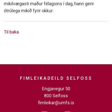
mikilvægasti maður félagsins í dag, hann gerir
ótrúlega mikið fyrir okkur.
Til baka
FIMLEIKADEILD SELFOSS
Engjavegur 50
800 Selfoss
fimleikar@umfs.is