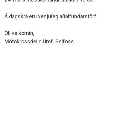
Siðareglur Umf. Selfoss
Umgengnisreglur
Á dagskrá eru venjuleg aðalfundarstörf.
Öll velkomin,
Mótokrossdeild Umf. Selfoss