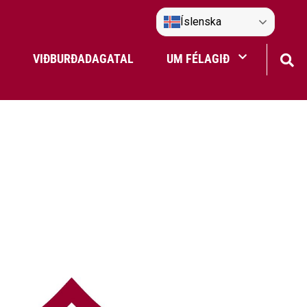
Íslenska
VIÐBURÐADAGATAL
UM FÉLAGIÐ
Frístundaakstur
Nefndir Umf. Selfoss
tjón