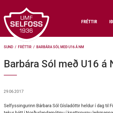
Fara
í
efni
FRÉTTIR
I
SUND
/
FRÉTTIR
/
BARBÁRA SÓL MEÐ U16 Á NM
Frádráttarbærir styrkir til
Skráning iðkenda á Abler
Aðalstjórn Umf. Selfoss
íþróttafélaga
Lög, reglur og stefnur félagsins
Æfingatö
Skrifstof
Viðurken
Barbára Sól með U16 á
Fræðslu- og forvarnarstefna Umf.
Björns Bl
Selfoss
Heiðursfél
Æfingagjöld
Frístund
Jafnréttisáætlun Umf. Selfoss
Íþróttafó
Lög Umf. Selfoss
UMFÍ bikar
29.06.2017
Persónuverndarstefna Umf.
Selfoss
Selfyssingurinn Bárbara Sól Gísladóttir heldur í dag til
Reglugerð um fjáraflanir
tekur þátt í Norðurlandamótinu í knattspyrnu leikmanna 