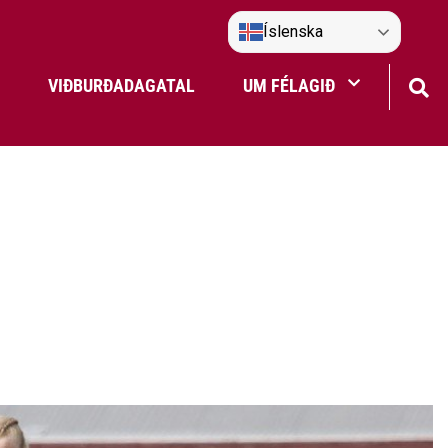
Íslenska
VIÐBURÐADAGATAL
UM FÉLAGIÐ
Frístundaakstur
Nefndir Umf. Selfoss
tjón