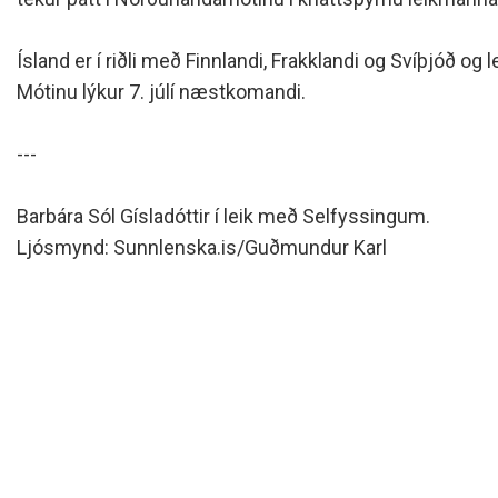
Siðareglur Umf. Selfoss
Umgengnisreglur
Ísland er í riðli með Finnlandi, Frakklandi og Svíþjóð og le
Mótinu lýkur 7. júlí næstkomandi.
---
Barbára Sól Gísladóttir í leik með Selfyssingum.
Ljósmynd: Sunnlenska.is/Guðmundur Karl