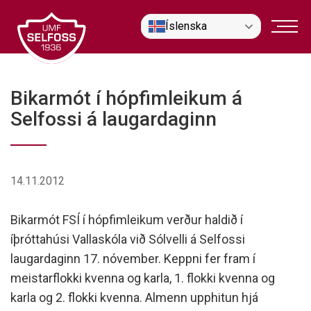
Fara
Íslenska
í
efni
Bikarmót í hópfimleikum á
Selfossi á laugardaginn
14.11.2012
Bikarmót FSÍ í hópfimleikum verður haldið í
íþróttahúsi Vallaskóla við Sólvelli á Selfossi
laugardaginn 17. nóvember. Keppni fer fram í
meistarflokki kvenna og karla, 1. flokki kvenna og
karla og 2. flokki kvenna. Almenn upphitun hjá