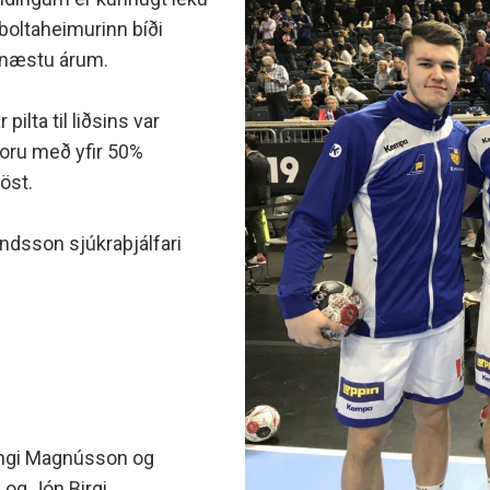
minjanefndar
dboltaheimurinn bíði
á næstu árum.
ilta til liðsins var
voru með yfir 50%
öst.
ndsson sjúkraþjálfari
 Ingi Magnússon og
og Jón Birgi.