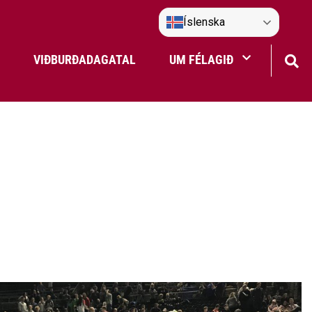
Íslenska
VIÐBURÐADAGATAL
UM FÉLAGIÐ
Frístundaakstur
Nefndir Umf. Selfoss
tjón