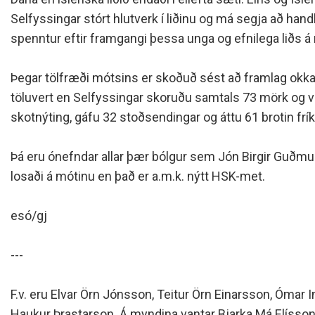
Siðareglur Umf. Selfoss
Selfyssingar stórt hlutverk í liðinu og má segja að han
Umgengnisreglur
spenntur eftir framgangi þessa unga og efnilega liðs 
Þegar tölfræði mótsins er skoðuð sést að framlag okkar p
töluvert en Selfyssingar skoruðu samtals 73 mörk og 
skotnýting, gáfu 32 stoðsendingar og áttu 61 brotin frík
Þá eru ónefndar allar þær bólgur sem Jón Birgir Guðmu
losaði á mótinu en það er a.m.k. nýtt HSK-met.
esó/gj
---
F.v. eru Elvar Örn Jónsson, Teitur Örn Einarsson, Ómar
Haukur Þrastarson. Á myndina vantar Bjarka Má Elísson 