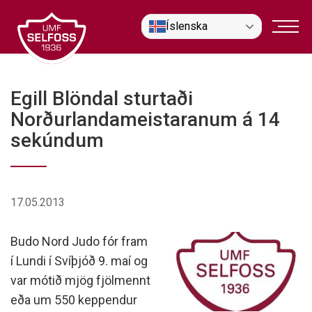
Fara
Íslenska
í
efni
Egill Blöndal sturtaði
Norðurlandameistaranum á 14
sekúndum
17.05.2013
Budo Nord Judo fór fram
í Lundi í Svíþjóð 9. maí og
var mótið mjög fjölmennt
eða um 550 keppendur