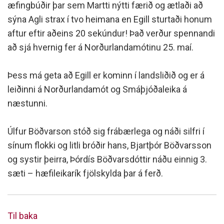
æfingbúðir þar sem Martti nýtti færið og ætlaði að
sýna Agli strax í tvo heimana en Egill sturtaði honum
aftur eftir aðeins 20 sekúndur! Það verður spennandi
að sjá hvernig fer á Norðurlandamótinu 25. maí.
Þess má geta að Egill er kominn í landsliðið og er á
leiðinni á Norðurlandamót og Smáþjóðaleika á
næstunni.
Úlfur Böðvarson stóð sig frábærlega og náði silfri í
sínum flokki og litli bróðir hans, Bjartþór Böðvarsson
og systir þeirra, Þórdís Böðvarsdóttir náðu einnig 3.
sæti – hæfileikarík fjölskylda þar á ferð.
Til baka