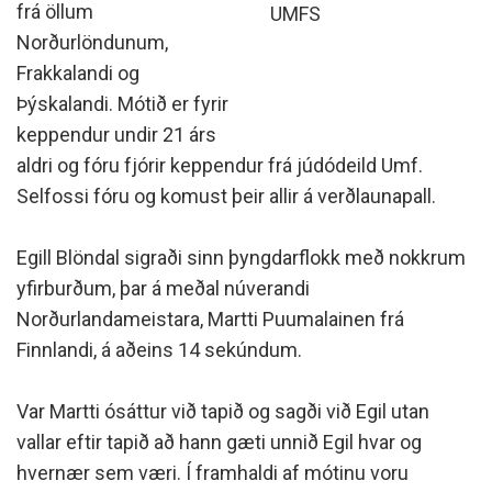
frá öllum
UMFS
Norðurlöndunum,
Frakkalandi og
Þýskalandi. Mótið er fyrir
keppendur undir 21 árs
aldri og fóru fjórir keppendur frá júdódeild Umf.
Selfossi fóru og komust þeir allir á verðlaunapall.
Egill Blöndal sigraði sinn þyngdarflokk með nokkrum
yfirburðum, þar á meðal núverandi
Norðurlandameistara, Martti Puumalainen frá
Finnlandi, á aðeins 14 sekúndum.
Var Martti ósáttur við tapið og sagði við Egil utan
vallar eftir tapið að hann gæti unnið Egil hvar og
hvernær sem væri. Í framhaldi af mótinu voru