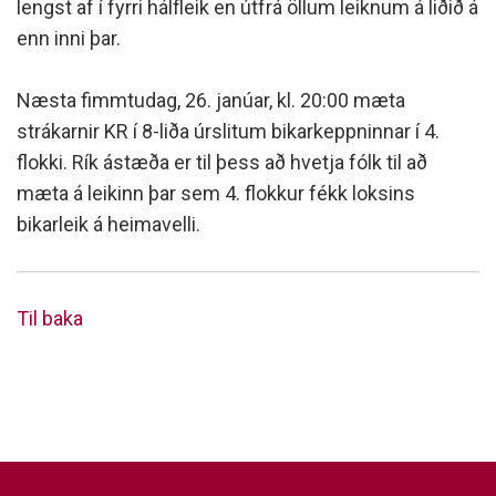
lengst af í fyrri hálfleik en útfrá öllum leiknum á liðið á
enn inni þar.
Næsta fimmtudag, 26. janúar, kl. 20:00 mæta
strákarnir KR í 8-liða úrslitum bikarkeppninnar í 4.
flokki. Rík ástæða er til þess að hvetja fólk til að
mæta á leikinn þar sem 4. flokkur fékk loksins
bikarleik á heimavelli.
Til baka