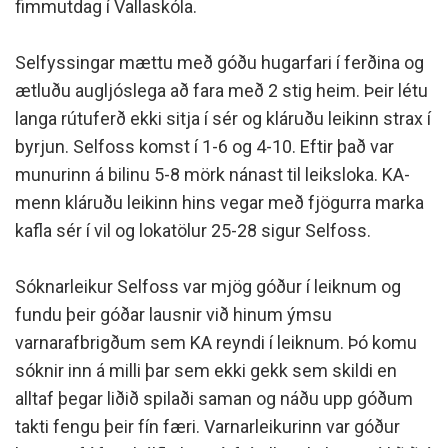
fimmutdag í Vallaskóla.
Selfyssingar mættu með góðu hugarfari í ferðina og
ætluðu augljóslega að fara með 2 stig heim. Þeir létu
langa rútuferð ekki sitja í sér og kláruðu leikinn strax í
byrjun. Selfoss komst í 1-6 og 4-10. Eftir það var
munurinn á bilinu 5-8 mörk nánast til leiksloka. KA-
menn kláruðu leikinn hins vegar með fjögurra marka
kafla sér í vil og lokatölur 25-28 sigur Selfoss.
Sóknarleikur Selfoss var mjög góður í leiknum og
fundu þeir góðar lausnir við hinum ýmsu
varnarafbrigðum sem KA reyndi í leiknum. Þó komu
sóknir inn á milli þar sem ekki gekk sem skildi en
alltaf þegar liðið spilaði saman og náðu upp góðum
takti fengu þeir fín færi. Varnarleikurinn var góður