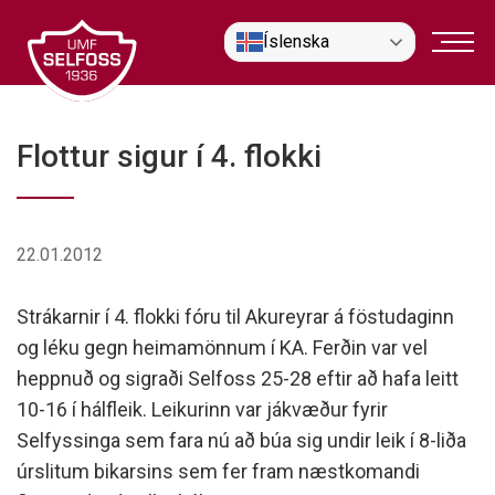
Fara
Íslenska
í
efni
Flottur sigur í 4. flokki
22.01.2012
Strákarnir í 4. flokki fóru til Akureyrar á föstudaginn
og léku gegn heimamönnum í KA. Ferðin var vel
heppnuð og sigraði Selfoss 25-28 eftir að hafa leitt
10-16 í hálfleik. Leikurinn var jákvæður fyrir
Selfyssinga sem fara nú að búa sig undir leik í 8-liða
úrslitum bikarsins sem fer fram næstkomandi