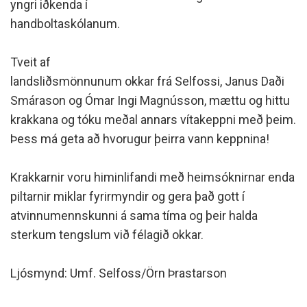
yngri iðkenda í
handboltaskólanum.
Tveit af
landsliðsmönnunum okkar frá Selfossi, Janus Daði
Smárason og Ómar Ingi Magnússon, mættu og hittu
krakkana og tóku meðal annars vítakeppni með þeim.
Þess má geta að hvorugur þeirra vann keppnina!
Krakkarnir voru himinlifandi með heimsóknirnar enda
piltarnir miklar fyrirmyndir og gera það gott í
atvinnumennskunni á sama tíma og þeir halda
sterkum tengslum við félagið okkar.
Ljósmynd: Umf. Selfoss/Örn Þrastarson