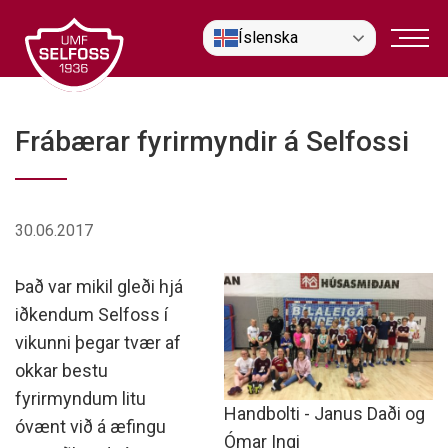
Fara
Íslenska
í
efni
Frábærar fyrirmyndir á Selfossi
30.06.2017
Það var mikil gleði hjá
iðkendum Selfoss í
vikunni þegar tvær af
okkar bestu
fyrirmyndum litu
Handbolti - Janus Daði og
óvænt við á æfingu
Ómar Ingi