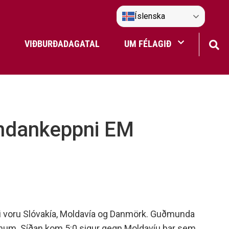
Íslenska
VIÐBURÐADAGATAL
UM FÉLAGIÐ
Frístundaakstur
Nefndir Umf. Selfoss
undankeppni EM
tjón
iðli voru Slóvakía, Moldavía og Danmörk. Guðmunda
leiknum. Síðan kom 5:0 sigur gegn Moldavíu þar sem