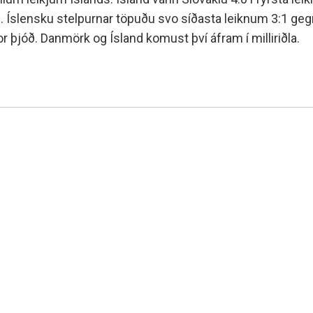
minjanefndar
. Íslensku stelpurnar töpuðu svo síðasta leiknum 3:1 geg
r þjóð. Danmörk og Ísland komust því áfram í milliriðla.