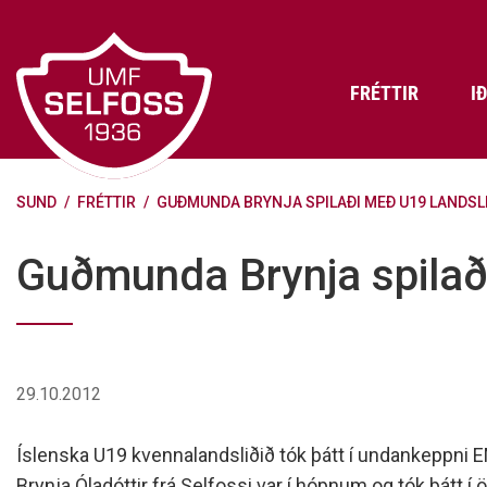
Fara
í
efni
FRÉTTIR
I
SUND
/
FRÉTTIR
/
GUÐMUNDA BRYNJA SPILAÐI MEÐ U19 LANDSLI
Frádráttarbærir styrkir til
Skráning iðkenda á Abler
Aðalstjórn Umf. Selfoss
íþróttafélaga
Lög, reglur og stefnur félagsins
Æfingatö
Skrifstof
Viðurken
Guðmunda Brynja spilað
Fræðslu- og forvarnarstefna Umf.
Björns Bl
Selfoss
Heiðursfél
Æfingagjöld
Frístund
Jafnréttisáætlun Umf. Selfoss
Íþróttafó
Lög Umf. Selfoss
UMFÍ bikar
29.10.2012
Persónuverndarstefna Umf.
Selfoss
Íslenska U19 kvennalandsliðið tók þátt í undankeppni E
Reglugerð um fjáraflanir
Brynja Óladóttir frá Selfossi var í hópnum og tók þátt í