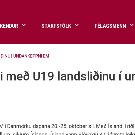
ÐKENDUR
STARFSFÓLK
FÉLAGSMENN
ÐINU Í UNDANKEPPNI EM
flur
a Umf. Selfoss
ningar
Umgengnisreglur
Selfossvöllur
Annað
i með U19 landsliðinu í 
öndals bikarinn
Afreks- og styrktarsjóður
agar, gull- og silfurmerki
Ársskýrslur Umf. Selfoss
astyrkur
Meiðsli á æfingu – skrá 
lk Umf. Selfoss
Bragi ársrit Umf. Selfoss
inn - Deild ársins
Formenn Umf. Selfoss
Jólasveinaþjónusta
Merki félagsins
M í Danmörku dagana 20.-25. október s.l. Með Íslandi í r
Senda inn til Sögu- og
 öllum leikjum Íslands. Ísland vann Slóvakíu 4:0 í fyrsta 