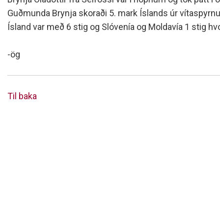
Siðareglur Umf. Selfoss
Guðmunda Brynja skoraði 5. mark Íslands úr vítaspyrnu
Umgengnisreglur
Ísland var með 6 stig og Slóvenía og Moldavía 1 stig hvo
-ög
Til baka