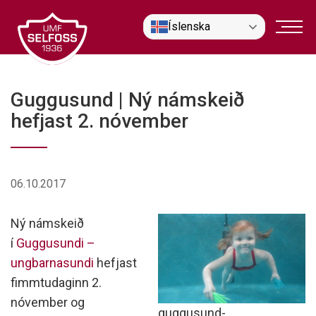
Fara
Íslenska
í
efni
Guggusund | Ný námskeið
hefjast 2. nóvember
06.10.2017
Ný námskeið
í
Guggusundi –
ungbarnasundi
hefjast
fimmtudaginn 2.
nóvember og
guggusund-