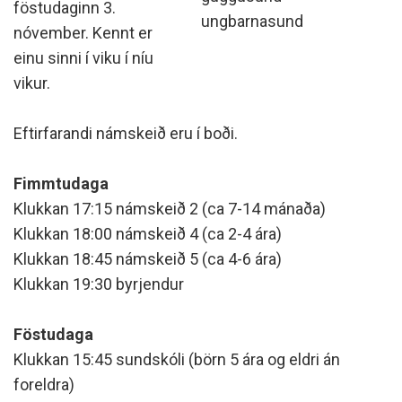
föstudaginn 3.
ungbarnasund
nóvember. Kennt er
einu sinni í viku í níu
vikur.
Eftirfarandi námskeið eru í boði.
Fimmtudaga
Klukkan 17:15 námskeið 2 (ca 7-14 mánaða)
Klukkan 18:00 námskeið 4 (ca 2-4 ára)
Klukkan 18:45 námskeið 5 (ca 4-6 ára)
Klukkan 19:30 byrjendur
Föstudaga
Klukkan 15:45 sundskóli (börn 5 ára og eldri án
foreldra)