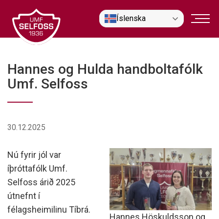
Fara
Íslenska
í
efni
Hannes og Hulda handboltafólk
Umf. Selfoss
30.12.2025
Nú fyrir jól var
íþróttafólk Umf.
Selfoss árið 2025
útnefnt í
félagsheimilinu Tíbrá.
Hannes Höskuldsson og