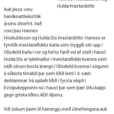
Hulda Þrastardóttir
Auk þess voru
handknattleiksfólk
ársins útnefnt. Það
voru þau Hannes
Höskuldsson og Hulda Dís Þrastardóttir. Hannes er
fyrirliði meistaraflokks karla sem tryggði sér upp í
Olísdeild karla í vor og hefur farið vel af stað í haust.
Hulda Dís er lykilmaður í meistaraflokki kvenna sem
náði sínum besta árangri í Olísdeild kvenna í sögunni
á síðasta tímabili þar sem liðið lenti í 4. sæti
deildarinnar. Þá spilaði liðið í fyrsta skipti í
Evrópukeppninni nú í haust þar sem þær öttu kappi
gegn gríska liðinu AEK Aþenu.
Við óskum þeim til hamingju með útnefninguna auk