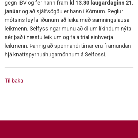
gegn ÍBV og fer hann fram
kl 13.30 laugardaginn 21.
janúar
og að sjálfsögðu er hann í Kórnum. Reglur
mótsins leyfa liðunum að leika með samningslausa
leikmenn. Selfyssingar munu að öllum líkindum nýta
sér það í næstu leikjum og fá á trial einhverja
leikmenn. Þannig að spennandi tímar eru framundan
hjá knattspyrnuáhugamönnum á Selfossi.
Til baka