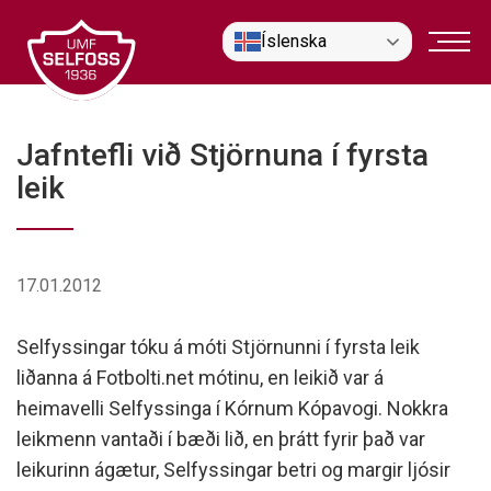
Fara
Íslenska
í
efni
Jafntefli við Stjörnuna í fyrsta
leik
17.01.2012
Selfyssingar tóku á móti Stjörnunni í fyrsta leik
liðanna á Fotbolti.net mótinu, en leikið var á
heimavelli Selfyssinga í Kórnum Kópavogi. Nokkra
leikmenn vantaði í bæði lið, en þrátt fyrir það var
leikurinn ágætur, Selfyssingar betri og margir ljósir