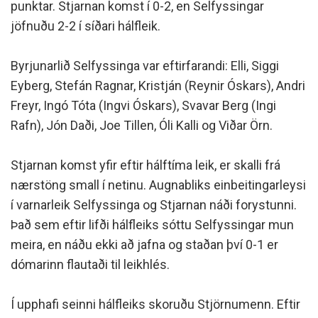
punktar. Stjarnan komst í 0-2, en Selfyssingar
jöfnuðu 2-2 í síðari hálfleik.
Byrjunarlið Selfyssinga var eftirfarandi: Elli, Siggi
Eyberg, Stefán Ragnar, Kristján (Reynir Óskars), Andri
Freyr, Ingó Tóta (Ingvi Óskars), Svavar Berg (Ingi
Rafn), Jón Daði, Joe Tillen, Óli Kalli og Viðar Örn.
Stjarnan komst yfir eftir hálftíma leik, er skalli frá
nærstöng small í netinu. Augnabliks einbeitingarleysi
í varnarleik Selfyssinga og Stjarnan náði forystunni.
Það sem eftir lifði hálfleiks sóttu Selfyssingar mun
meira, en náðu ekki að jafna og staðan því 0-1 er
dómarinn flautaði til leikhlés.
Í upphafi seinni hálfleiks skoruðu Stjörnumenn. Eftir