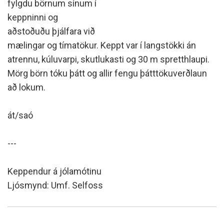
fylgdu börnum sínum í
keppninni og
aðstoðuðu þjálfara við
mælingar og tímatökur. Keppt var í langstökki án
atrennu, kúluvarpi, skutlukasti og 30 m spretthlaupi.
Mörg börn tóku þátt og allir fengu þátttökuverðlaun
að lokum.
át/saó
---
Keppendur á jólamótinu
Ljósmynd: Umf. Selfoss