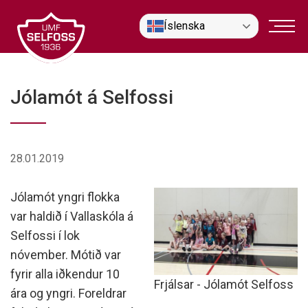
Fara
Íslenska
í
efni
Jólamót á Selfossi
28.01.2019
Jólamót yngri flokka
var haldið í Vallaskóla á
Selfossi í lok
nóvember. Mótið var
fyrir alla iðkendur 10
Frjálsar - Jólamót Selfoss
ára og yngri. Foreldrar