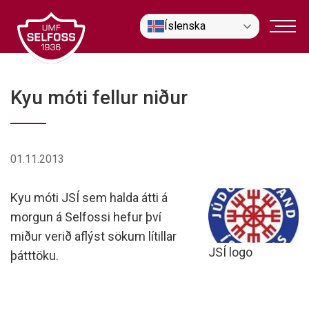
Fara
Íslenska
í
efni
Kyu móti fellur niður
01.11.2013
Kyu móti JSÍ sem halda átti á
morgun á Selfossi hefur því
miður verið aflýst sökum lítillar
JSÍ logo
þátttöku.