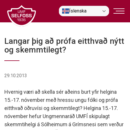
Fara
Íslenska
í
efni
Langar þig að prófa eitthvað nýtt
og skemmtilegt?
29.10.2013
Hvernig væri að skella sér aðeins burt yfir helgina
15.-17. nóvember með hressu ungu fólki og prófa
eitthvað öðruvísi og skemmtilegt? Helgina 15.-17.
nóvember hefur Ungmennaráð UMFÍ skipulagt
skemmtihelgi á Sólheimum á Grímsnesi sem verður