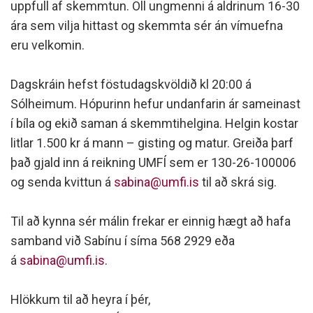
uppfull af skemmtun. Öll ungmenni á aldrinum 16-30
ára sem vilja hittast og skemmta sér án vímuefna
eru velkomin.
Dagskráin hefst föstudagskvöldið kl 20:00 á
Sólheimum. Hópurinn hefur undanfarin ár sameinast
í bíla og ekið saman á skemmtihelgina. Helgin kostar
litlar 1.500 kr á mann – gisting og matur. Greiða þarf
það gjald inn á reikning UMFÍ sem er 130-26-100006
og senda kvittun á
sabina@umfi.is
til að skrá sig.
Til að kynna sér málin frekar er einnig hægt að hafa
samband við Sabínu í síma 568 2929 eða
á
sabina@umfi.is
.
Hlökkum til að heyra í þér,