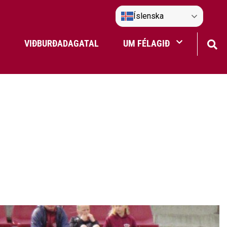
Íslenska
VIÐBURÐADAGATAL
UM FÉLAGIÐ
Frístundaakstur
Nefndir Umf. Selfoss
tjón