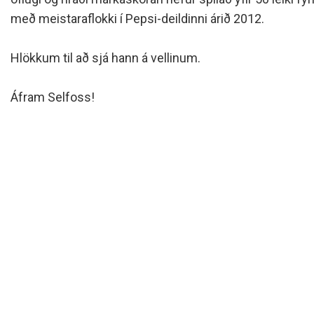
Siðareglur Umf. Selfoss
með meistaraflokki í Pepsi-deildinni árið 2012.
Umgengnisreglur
Hlökkum til að sjá hann á vellinum.
Áfram Selfoss!