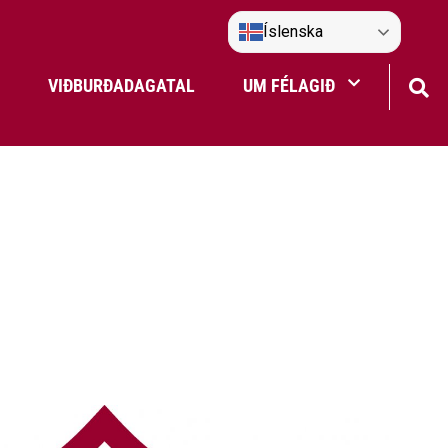
Íslenska
VIÐBURÐADAGATAL
UM FÉLAGIÐ
Frístundaakstur
Nefndir Umf. Selfoss
tjón