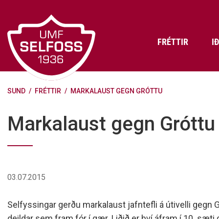
Fara
í
efni
FRÉTTIR
I
SUND
/
FRÉTTIR
/
MARKALAUST GEGN GRÓTTU
Frádráttarbærir styrkir til
Skráning iðkenda á Abler
Aðalstjórn Umf. Selfoss
íþróttafélaga
Lög, reglur og stefnur félagsins
Æfingatö
Skrifstof
Viðurken
Markalaust gegn Gróttu
Fræðslu- og forvarnarstefna Umf.
Björns Bl
Selfoss
Heiðursfél
Æfingagjöld
Frístund
Jafnréttisáætlun Umf. Selfoss
Íþróttafó
Lög Umf. Selfoss
UMFÍ bikar
03.07.2015
Persónuverndarstefna Umf.
Selfoss
Selfyssingar gerðu markalaust jafntefli á útivelli gegn
Reglugerð um fjáraflanir
deildar sem fram fór í gær. Liðið er því áfram í 10. sæti 