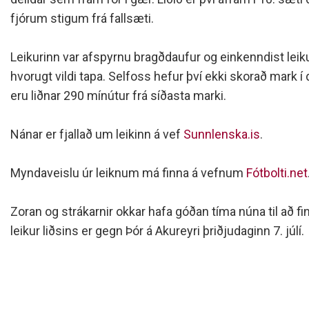
Siðareglur Umf. Selfoss
fjórum stigum frá fallsæti.
Umgengnisreglur
Leikurinn var afspyrnu bragðdaufur og einkenndist leikur
hvorugt vildi tapa. Selfoss hefur því ekki skorað mark í d
eru liðnar 290 mínútur frá síðasta marki.
Nánar er fjallað um leikinn á vef
Sunnlenska.is
.
Myndaveislu úr leiknum má finna á vefnum
Fótbolti.net
Zoran og strákarnir okkar hafa góðan tíma núna til að f
leikur liðsins er gegn Þór á Akureyri þriðjudaginn 7. júlí.