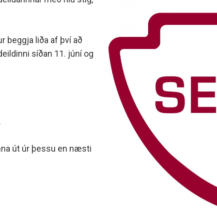
minjanefndar
 beggja liða af því að
eildinni síðan 11. júní og
.
inna út úr þessu en næsti