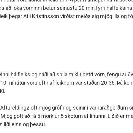
minjanefndar
s að loka vörninni betur seinustu 20 mín fyrri hálfeiksins
ik þegar Atli Kristinsson virðist meiða sig mjög illa og fó
einni hálfleiks og náði að spila miklu betri vörn, fengu a
ar 10 mínútur voru eftir af leiknum var staðan 20-36. Þá k
40.
Var Afturelding2 oft mjög grófir og seinir í varnaraðgerðum
Mjög gott að fá 5 mörk úr 5 skotum af línunni. Liðið er me
gn liði eins og þessu.