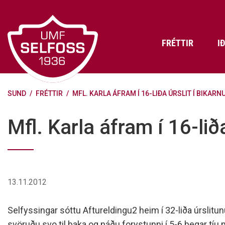
Fara
í
efni
FRÉTTIR
I
SUND
/
FRÉTTIR
/
MFL. KARLA ÁFRAM Í 16-LIÐA ÚRSLIT Í BIKARN
Frádráttarbærir styrkir til
Skráning iðkenda á Abler
Aðalstjórn Umf. Selfoss
íþróttafélaga
Lög, reglur og stefnur félagsins
Æfingatö
Skrifstof
Viðurken
Mfl. Karla áfram í 16-lið
Fræðslu- og forvarnarstefna Umf.
Björns Bl
Selfoss
Heiðursfél
Æfingagjöld
Frístund
Jafnréttisáætlun Umf. Selfoss
Íþróttafó
Lög Umf. Selfoss
UMFÍ bikar
13.11.2012
Persónuverndarstefna Umf.
Selfoss
Selfyssingar sóttu Aftureldingu2 heim í 32-liða úrslitun
Reglugerð um fjáraflanir
svöruðu svo til baka og náðu forystunni í 5-6 þegar tíu 