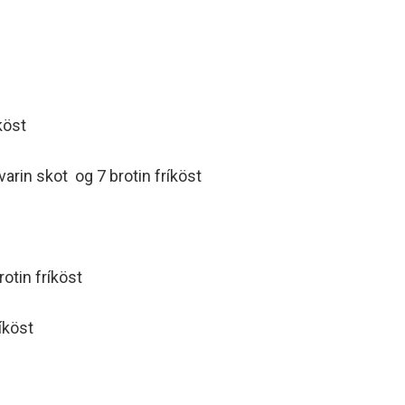
köst
varin skot og 7 brotin fríköst
rotin fríköst
ríköst