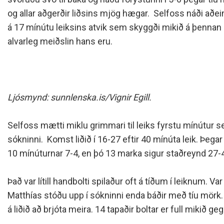
Siðareglur Umf. Selfoss
og allar aðgerðir liðsins mjög hægar. Selfoss náði aðein
Umgengnisreglur
á 17 mínútu leiksins atvik sem skyggði mikið á þennan le
alvarleg meiðslin hans eru.
Ljósmynd: sunnlenska.is/Vignir Egill
.
Selfoss mætti miklu grimmari til leiks fyrstu mínútur s
sókninni. Komst liðið í 16-27 eftir 40 mínúta leik. Þeg
10 mínúturnar 7-4, en þó 13 marka sigur staðreynd 27-
Það var lítill handbolti spilaður oft á tíðum í leiknum. 
Matthías stóðu upp í sókninni enda báðir með tíu mörk. 
á liðið að brjóta meira. 14 tapaðir boltar er full mikið ge