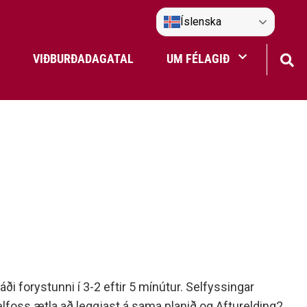
Íslenska
VIÐBURÐADAGATAL
UM FÉLAGIÐ
Frístundaakstur
Nefndir Umf. Selfoss
tjón
ði forystunni í 3-2 eftir 5 mínútur. Selfyssingar
Selfoss ætla að leggjast á sama planið og Afturelding2