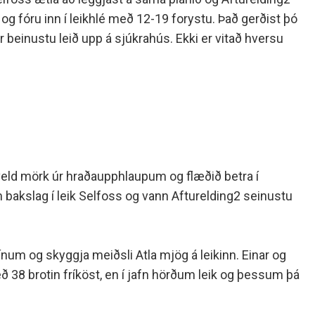
 og fóru inn í leikhlé með 12-19 forystu. Það gerðist þó
r beinustu leið upp á sjúkrahús. Ekki er vitað hversu
uðveld mörk úr hraðaupphlaupum og flæðið betra í
om bakslag í leik Selfoss og vann Afturelding2 seinustu
 sínum og skyggja meiðsli Atla mjög á leikinn. Einar og
ð 38 brotin fríköst, en í jafn hörðum leik og þessum þá