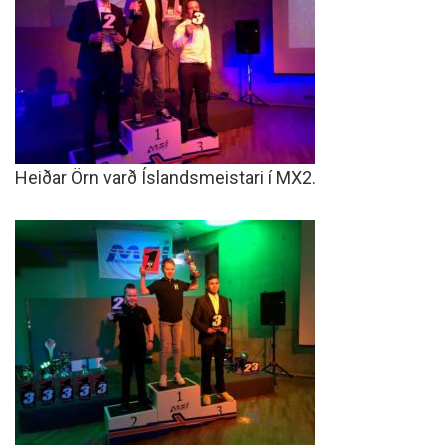
Heiðar Örn varð Íslandsmeistari í MX2.