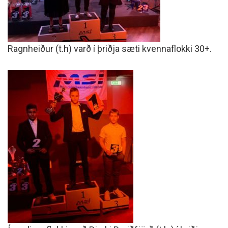
Ragnheiður (t.h) varð í þriðja sæti kvennaflokki 30+.