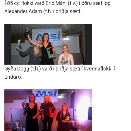
Í 85 cc flokki varð Eric Máni (t.v.) í öðru sæti og
Alexander Adam (t.h. í þriðja sæti.
Gyða Dögg (t.h.) varð í þriðja sæti í kvennaflokki í
Enduro.