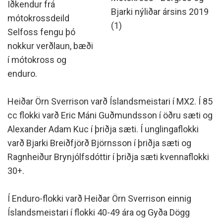
Iðkendur frá
Bjarki nýliðar ársins 2019
mótokrossdeild
(1)
Selfoss fengu þó
nokkur verðlaun, bæði
í mótokross og
enduro.
Heiðar Örn Sverrison varð Íslandsmeistari í MX2. Í 85
cc flokki varð Eric Máni Guðmundsson í öðru sæti og
Alexander Adam Kuc í þriðja sæti. Í unglingaflokki
varð Bjarki Breiðfjörð Björnsson í þriðja sæti og
Ragnheiður Brynjólfsdóttir í þriðja sæti kvennaflokki
30+.
Í Enduro-flokki varð Heiðar Örn Sverrison einnig
Íslandsmeistari í flokki 40-49 ára og Gyða Dögg