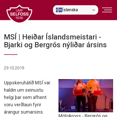
Fara
Íslenska
í
efni
MSÍ | Heiðar Íslandsmeistari -
Bjarki og Bergrós nýliðar ársins
29.10.2019
Uppskeruhátíð MSÍ var
haldin um seinustu
helgi þar sem afhent
voru verðlaun fyrir
árangur sumarsins.
Mótokross - Bergrós og