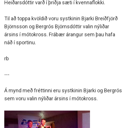
Heiðarsdóttir varð í þriðja sæti í kvennaflokki.
Til að toppa kvöldið voru systkinin Bjarki Breiðfjörð
Björnsson og Bergrós Björnsdóttir valin nýliðar
ársins í mótokross. Frábær árangur sem þau hafa
náð í sportinu.
rb
---
Á mynd með fréttinni eru systkinin Bjarki og Bergrós
sem voru valin nýliðar ársins í mótokross.