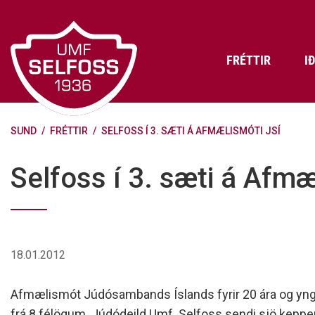
Fara
í
efni
FRÉTTIR
I
SUND
/
FRÉTTIR
/
SELFOSS Í 3. SÆTI Á AFMÆLISMÓTI JSÍ
Frádráttarbærir styrkir til
Skráning iðkenda á Abler
Aðalstjórn Umf. Selfoss
íþróttafélaga
Lög, reglur og stefnur félagsins
Æfingatö
Skrifstof
Viðurken
Selfoss í 3. sæti á Afmæ
Fræðslu- og forvarnarstefna Umf.
Björns Bl
Selfoss
Heiðursfél
Æfingagjöld
Frístund
Jafnréttisáætlun Umf. Selfoss
Íþróttafó
Lög Umf. Selfoss
UMFÍ bikar
18.01.2012
Persónuverndarstefna Umf.
Selfoss
Afmælismót Júdósambands Íslands fyrir 20 ára og yngri 
Reglugerð um fjáraflanir
frá 8 félögum. Júdódeild Umf. Selfoss sendi sjö keppen