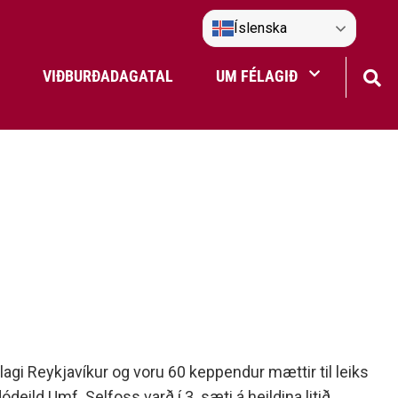
Íslenska
VIÐBURÐADAGATAL
UM FÉLAGIÐ
Frístundaakstur
Nefndir Umf. Selfoss
tjón
agi Reykjavíkur og voru 60 keppendur mættir til leiks
ld Umf. Selfoss varð í 3. sæti á heildina litið.