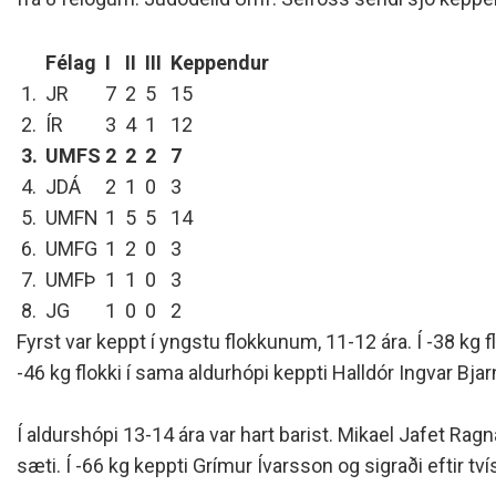
Siðareglur Umf. Selfoss
Umgengnisreglur
Félag
I
II
III
Keppendur
1.
JR
7
2
5
15
2.
ÍR
3
4
1
12
3.
UMFS
2
2
2
7
4.
JDÁ
2
1
0
3
5.
UMFN
1
5
5
14
6.
UMFG
1
2
0
3
7.
UMFÞ
1
1
0
3
8.
JG
1
0
0
2
Fyrst var keppt í yngstu flokkunum, 11-12 ára. Í -38 kg f
-46 kg flokki í sama aldurhópi keppti Halldór Ingvar Bjarn
Í aldurshópi 13-14 ára var hart barist. Mikael Jafet Rag
sæti. Í -66 kg keppti Grímur Ívarsson og sigraði eftir tv