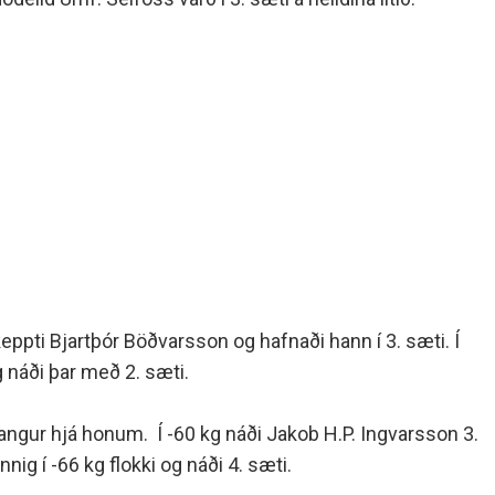
keppti Bjartþór Böðvarsson og hafnaði hann í 3. sæti. Í
g náði þar með 2. sæti.
árangur hjá honum. Í -60 kg náði Jakob H.P. Ingvarsson 3.
nig í -66 kg flokki og náði 4. sæti.