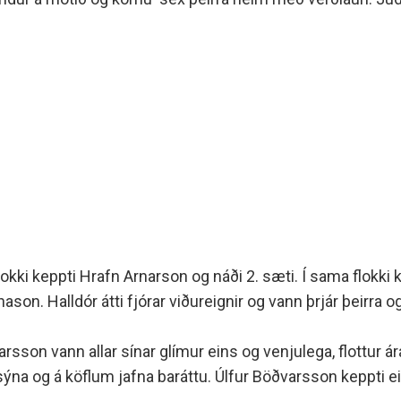
minjanefndar
lokki keppti Hrafn Arnarson og náði 2. sæti. Í sama flokki 
ason. Halldór átti fjórar viðureignir og vann þrjár þeirra o
narsson vann allar sínar glímur eins og venjulega, flottur 
ísýna og á köflum jafna baráttu. Úlfur Böðvarsson keppti ein