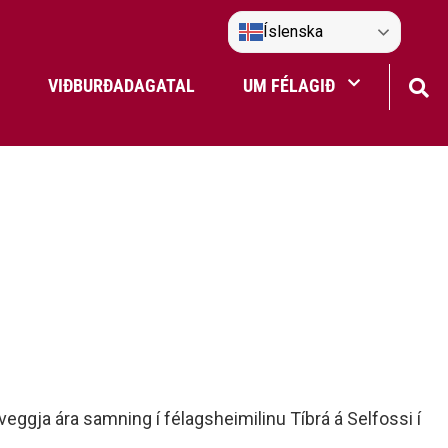
Íslenska
VIÐBURÐADAGATAL
UM FÉLAGIÐ
Frístundaakstur
Nefndir Umf. Selfoss
tjón
eggja ára samning í félagsheimilinu Tíbrá á Selfossi í