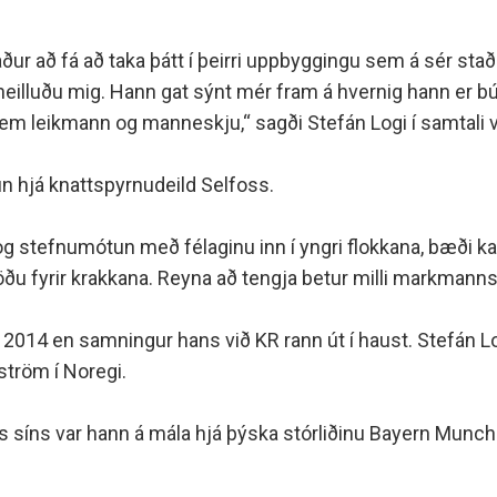
minjanefndar
laður að fá að taka þátt í þeirri uppbyggingu sem á sér s
lluðu mig. Hann gat sýnt mér fram á hvernig hann er búin
 leikmann og manneskju,“ sagði Stefán Logi í samtali við
n hjá knattspyrnudeild Selfoss.
 stefnumótun með félaginu inn í yngri flokkana, bæði kar
u fyrir krakkana. Reyna að tengja betur milli markmanns o
u 2014 en samningur hans við KR rann út í haust. Stefán Lo
ström í Noregi.
erils síns var hann á mála hjá þýska stórliðinu Bayern Munc