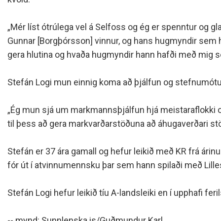
Siðareglur Umf. Selfoss
Umgengnisreglur
„Mér líst ótrúlega vel á Selfoss og ég er spenntur og g
Gunnar [Borgþórsson] vinnur, og hans hugmyndir sem hei
gera hlutina og hvaða hugmyndir hann hafði með mig sem
Stefán Logi mun einnig koma að þjálfun og stefnumótu
„Ég mun sjá um markmannsþjálfun hjá meistaraflokki og
til þess að gera markvarðarstöðuna að áhugaverðari stöð
Stefán er 37 ára gamall og hefur leikið með KR frá árin
fór út í atvinnumennsku þar sem hann spilaði með Lille
Stefán Logi hefur leikið tíu A-landsleiki en í upphafi f
-- mynd: Sunnlenska.is/Guðmundur Karl