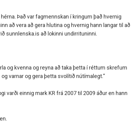
tað hérna. Það var fagmennskan í kringum það hvernig
n að vera að gera hlutina og hvernig hann langar til að
 sunnlenska.is að lokinni undirrituninni.
la og kvenna og reyna að taka þetta í réttum skrefum
g varnar og gera þetta svolítið nútímalegt.“
gi varði einnig mark KR frá 2007 til 2009 áður en hann
hen.