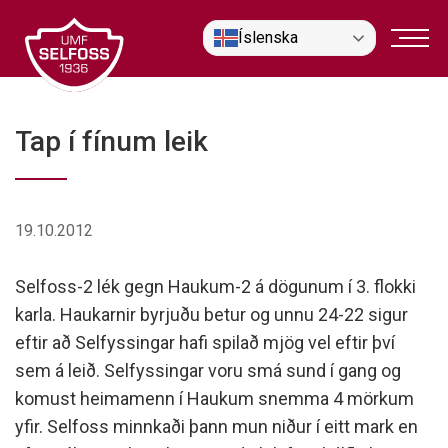
Fara
Íslenska
í
efni
Tap í fínum leik
19.10.2012
Selfoss-2 lék gegn Haukum-2 á dögunum í 3. flokki
karla. Haukarnir byrjuðu betur og unnu 24-22 sigur
eftir að Selfyssingar hafi spilað mjög vel eftir því
sem á leið. Selfyssingar voru smá sund í gang og
komust heimamenn í Haukum snemma 4 mörkum
yfir. Selfoss minnkaði þann mun niður í eitt mark en