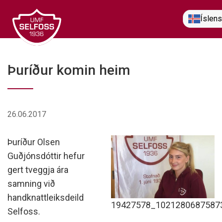
Fara
Íslen
í
efni
Þuríður komin heim
26.06.2017
Þuríður Olsen
Guðjónsdóttir hefur
gert tveggja ára
samning við
handknattleiksdeild
19427578_1021280687587
Selfoss.