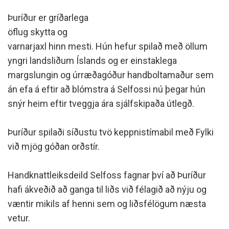
Þuríður er gríðarlega
öflug skytta og
varnarjaxl hinn mesti. Hún hefur spilað með öllum
yngri landsliðum Íslands og er einstaklega
margslungin og úrræðagóður handboltamaður sem
án efa á eftir að blómstra á Selfossi nú þegar hún
snýr heim eftir tveggja ára sjálfskipaða útlegð.
Þuríður spilaði síðustu tvö keppnistímabil með Fylki
við mjög góðan orðstír.
Handknattleiksdeild Selfoss fagnar því að Þuríður
hafi ákveðið að ganga til liðs við félagið að nýju og
væntir mikils af henni sem og liðsfélögum næsta
vetur.