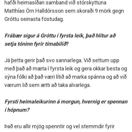
hafði heimasíðan samband við stórskyttuna
Matthías Örn Halldórsson sem skoraði 9 mörk gegn
Gróttu seinasta föstudag.
Frábær sigur á Gróttu í fyrsta leik, það hlítur að
setja tóninn fyrir tímabilið
?
Já þetta gerir það svo sannarlega. Við settum upp
með það að mæta í fyrsta leik og gera okkar besta og
sýna fólki að það væri lítið að marka spánna og að við
værum lið sem ætti að taka alvarlega.
Fyrsti heimaleikurinn á morgun, hvernig er spennan
í hópnum?
Það eru allir mjög spenntir og vel stemmdir fyrir