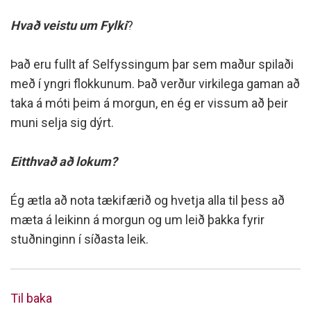
Hvað veistu um Fylki
?
Það eru fullt af Selfyssingum þar sem maður spilaði
með í yngri flokkunum. Það verður virkilega gaman að
taka á móti þeim á morgun, en ég er vissum að þeir
muni selja sig dýrt.
Eitthvað að lokum?
Ég ætla að nota tækifærið og hvetja alla til þess að
mæta á leikinn á morgun og um leið þakka fyrir
stuðninginn í síðasta leik.
Til baka