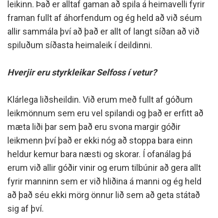
leikinn. Það er alltaf gaman að spila á heimavelli fyrir
framan fullt af áhorfendum og ég held að við séum
allir sammála því að það er allt of langt síðan að við
spiluðum síðasta heimaleik í deildinni.
Hverjir eru styrkleikar Selfoss í vetur?
Klárlega liðsheildin. Við erum með fullt af góðum
leikmönnum sem eru vel spilandi og það er erfitt að
mæta liði þar sem það eru svona margir góðir
leikmenn því það er ekki nóg að stoppa bara einn
heldur kemur bara næsti og skorar. Í ofanálag þá
erum við allir góðir vinir og erum tilbúnir að gera allt
fyrir manninn sem er við hliðina á manni og ég held
að það séu ekki mörg önnur lið sem að geta státað
sig af því.