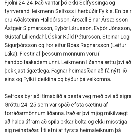
Fjölni 24-24. Það vantar þó ekki Selfyssinga og
fyrrverandi leikmenn Selfoss í herbúðir Fylkis. En þeir
eru Aðalsteinn Halldórsson, Ársæll Einar Ársælsson
Ástgeir Sigmarsson, Eyþór Lárusson, Eyþór Jónsson,
Gústaf Lilliendahl, Óskar Kúld Pétursson, Steinar Logi
Sigurþórsson og Þorleifur Bóas Ragnarsson (Leifur
Láka). Flestir af þessum mönnum voru í
handboltaakademíunni. Leikmenn liðanna ættu því að
þekkjast ágætlega. Fagnar heimasíðan að fá nýtt lið
eins og Fylki í deildina og býður þá velkomna.
Selfoss byrjaði tímabilið á besta veg með því að sigra
Gróttu 24- 25 sem var spáð efsta sætinu af
forráðarmönnum liðanna. Það er því mjög mikilvægt
að halda áfram að spila okkar bolta og ekki misstíga
sig neinstaðar. Í tilefni af fyrsta heimaleiknum þá