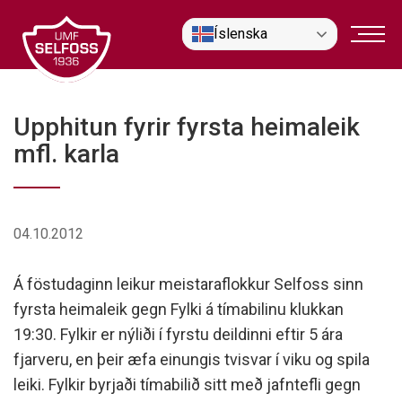
Fara
Íslenska
í
efni
Upphitun fyrir fyrsta heimaleik
mfl. karla
04.10.2012
Á föstudaginn leikur meistaraflokkur Selfoss sinn
fyrsta heimaleik gegn Fylki á tímabilinu klukkan
19:30. Fylkir er nýliði í fyrstu deildinni eftir 5 ára
fjarveru, en þeir æfa einungis tvisvar í viku og spila
leiki. Fylkir byrjaði tímabilið sitt með jafntefli gegn