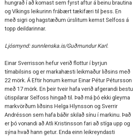
hungrað í að komast sem fyrst aftur á beinu brautina
og Víkings leikurinn frábært tækifæri til þess. En
með sigri og hagstæðum úrslitum kemst Selfoss á
topp deildarinnar.
Ljósmynd: sunnlenska.is/Guðmundur Karl.
Einar Sverrisson hefur verið flottur í byrjun
tímabilsins og er markahæsti leikmaður liðsins með
22 mörk. Á Eftir honum kemur Einar Pétur Pétursson
með 17 mörk. En þeir tveir hafa verið afgerandi bestu
útispilarar Selfoss hingað til. Það má þó ekki gleyma
markvörðum liðsins Helga Hlynsson og Sverrir
Andrésson sem hafa báðir skilað sínu í markinu. Það
er þó vonandi að Atli Kristinsson fari að stíga upp og
sýna hvað hann getur. Enda einn leikreyndasti