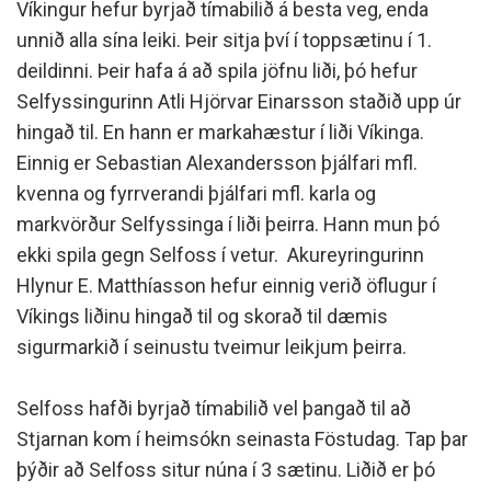
Víkingur hefur byrjað tímabilið á besta veg, enda
unnið alla sína leiki. Þeir sitja því í toppsætinu í 1.
deildinni. Þeir hafa á að spila jöfnu liði, þó hefur
Selfyssingurinn Atli Hjörvar Einarsson staðið upp úr
hingað til. En hann er markahæstur í liði Víkinga.
Einnig er Sebastian Alexandersson þjálfari mfl.
kvenna og fyrrverandi þjálfari mfl. karla og
markvörður Selfyssinga í liði þeirra. Hann mun þó
ekki spila gegn Selfoss í vetur. Akureyringurinn
Hlynur E. Matthíasson hefur einnig verið öflugur í
Víkings liðinu hingað til og skorað til dæmis
sigurmarkið í seinustu tveimur leikjum þeirra.
Selfoss hafði byrjað tímabilið vel þangað til að
Stjarnan kom í heimsókn seinasta Föstudag. Tap þar
þýðir að Selfoss situr núna í 3 sætinu. Liðið er þó