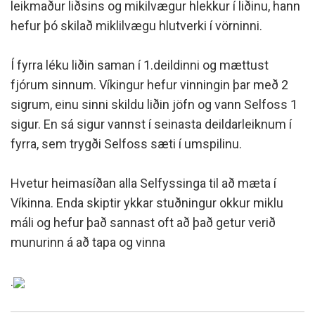
leikmaður liðsins og mikilvægur hlekkur í liðinu, hann
hefur þó skilað miklilvægu hlutverki í vörninni.
Í fyrra léku liðin saman í 1.deildinni og mættust
fjórum sinnum. Víkingur hefur vinningin þar með 2
sigrum, einu sinni skildu liðin jöfn og vann Selfoss 1
sigur. En sá sigur vannst í seinasta deildarleiknum í
fyrra, sem trygði Selfoss sæti í umspilinu.
Hvetur heimasíðan alla Selfyssinga til að mæta í
Víkinna. Enda skiptir ykkar stuðningur okkur miklu
máli og hefur það sannast oft að það getur verið
munurinn á að tapa og vinna
.