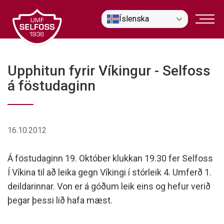
Fara
Íslenska
í
efni
Upphitun fyrir Víkingur - Selfoss
á föstudaginn
16.10.2012
Á föstudaginn 19. Október klukkan 19.30 fer Selfoss
Í Víkina til að leika gegn Víkingi í stórleik 4. Umferð 1.
deildarinnar. Von er á góðum leik eins og hefur verið
þegar þessi lið hafa mæst.