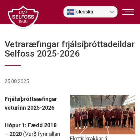
Fara
Íslenska
í
efni
Vetraræfingar frjálsíþróttadeildar
Selfoss 2025-2026
25.08.2025
Frjálsíþróttaæfingar
veturinn 2025-2026
Hópur 1: Fædd 2018
– 2020
(Verð fyrir allan
Flottir krakkar á