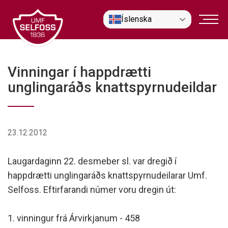
Fara
Íslenska
í
efni
Vinningar í happdrætti
unglingaráðs knattspyrnudeildar
23.12.2012
Laugardaginn 22. desmeber sl. var dregið í
happdrætti unglingaráðs knattspyrnudeilarar Umf.
Selfoss. Eftirfarandi númer voru dregin út:
1. vinningur frá Árvirkjanum - 458