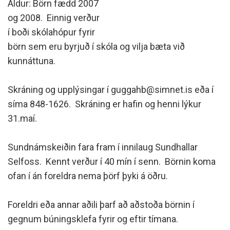
Aldur: Börn fædd 2007
og 2008. Einnig verður
í boði skólahópur fyrir
börn sem eru byrjuð í skóla og vilja bæta við
kunnáttuna.
Skráning og upplýsingar í guggahb@simnet.is eða í
síma 848-1626. Skráning er hafin og henni lýkur
31.maí.
Sundnámskeiðin fara fram í innilaug Sundhallar
Selfoss. Kennt verður í 40 mín í senn. Börnin koma
ofan í án foreldra nema þörf þyki á öðru.
Foreldri eða annar aðili þarf að aðstoða börnin í
gegnum búningsklefa fyrir og eftir tímana.