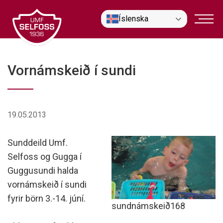
Fara
Íslenska
í
efni
Vornámskeið í sundi
19.05.2013
Sunddeild Umf.
Selfoss og Gugga í
Guggusundi halda
vornámskeið í sundi
fyrir börn 3.-14. júní.
sundnámskeið168