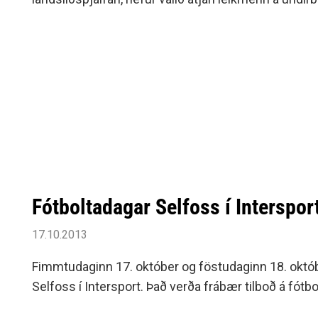
Siðareglur Umf. Selfoss
komandi helgi en leikurinn gegn Serbíu fer fram ytr
Umgengnisreglur
Fótboltadagar Selfoss í Interspor
17.10.2013
Fimmtudaginn 17. október og föstudaginn 18. októb
Selfoss í Intersport. Það verða frábær tilboð á fótb