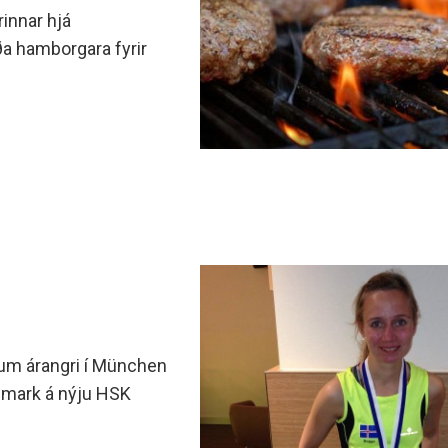
rinnar hjá
ða hamborgara fyrir
ærum árangri í München
 mark á nýju HSK