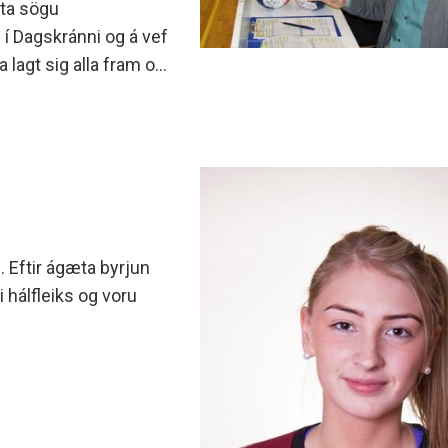
tta sögu
 í Dagskránni og á vef
a lagt sig alla fram og
g. Eftir ágæta byrjun
 hálfleiks og voru