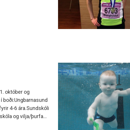
1. október og
 í boði:Ungbarnasund
yrir 4-6 ára.Sundskóli
skóla og vilja/þurfa
upplýsingar á og í