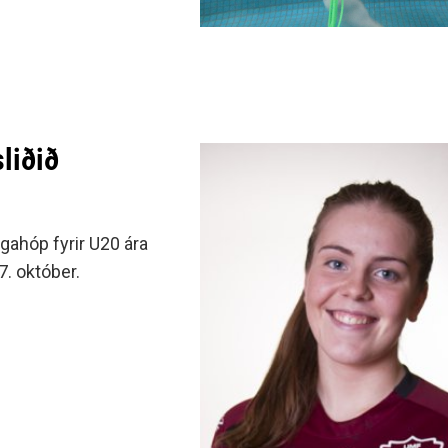
liðið
ngahóp fyrir U20 ára
. október.