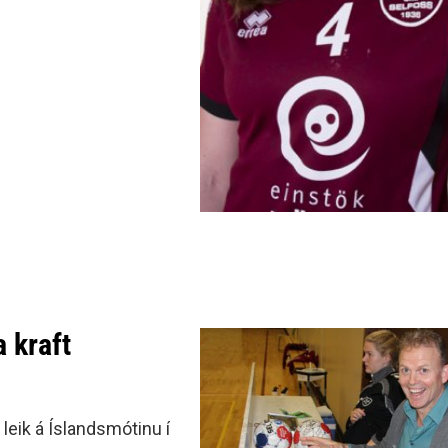
 kraft
 leik á Íslandsmótinu í