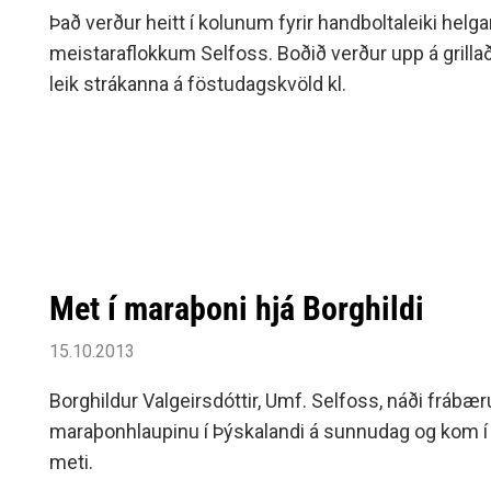
Það verður heitt í kolunum fyrir handboltaleiki helga
meistaraflokkum Selfoss. Boðið verður upp á grilla
leik strákanna á föstudagskvöld kl.
Met í maraþoni hjá Borghildi
15.10.2013
Borghildur Valgeirsdóttir, Umf. Selfoss, náði fráb
maraþonhlaupinu í Þýskalandi á sunnudag og kom í
meti.