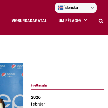
Íslenska
VIÐBURÐADAGATAL
UM FÉLAGIÐ
Frístundaakstur
Nefndir Umf. Selfoss
tjón
Fréttasafn
2026
febrúar