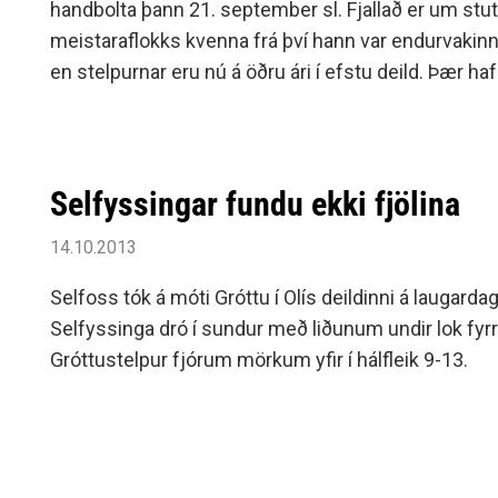
handbolta þann 21. september sl. Fjallað er um stu
meistaraflokks kvenna frá því hann var endurvakinn
en stelpurnar eru nú á öðru ári í efstu deild. Þær haf
sýnt stöðugar framfarir.
Selfyssingar fundu ekki fjölina
14.10.2013
Selfoss tók á móti Gróttu í Olís deildinni á laugarda
Selfyssinga dró í sundur með liðunum undir lok fyrri
Gróttustelpur fjórum mörkum yfir í hálfleik 9-13.