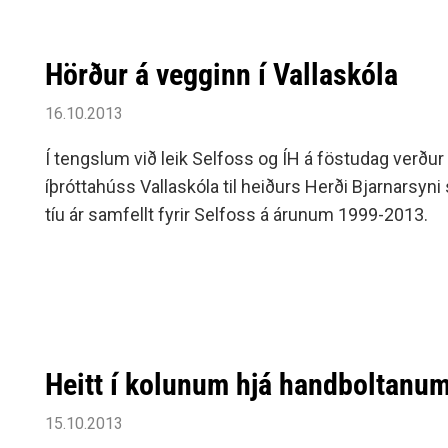
Hörður á vegginn í Vallaskóla
16.10.2013
Í tengslum við leik Selfoss og ÍH á föstudag verður 
íþróttahúss Vallaskóla til heiðurs Herði Bjarnarsyni
tíu ár samfellt fyrir Selfoss á árunum 1999-2013.
Heitt í kolunum hjá handboltanu
15.10.2013