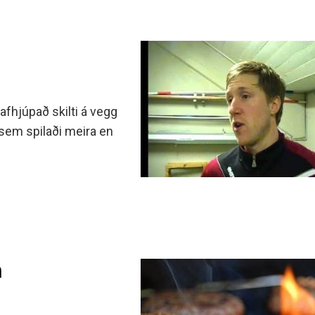
afhjúpað skilti á vegg
 sem spilaði meira en
m