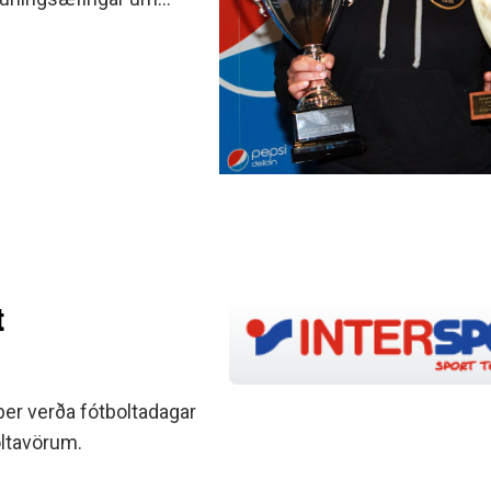
minjanefndar
a þann 31.
t
er verða fótboltadagar
oltavörum.