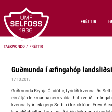
Fara
í
efni
FRÉTTIR
I
TAEKWONDO
/
FRÉTTIR
Frádráttarbærir styrkir til
Skráning iðkenda á Abler
Aðalstjórn Umf. Selfoss
íþróttafélaga
Lög, reglur og stefnur félagsins
Æfingatö
Skrifstof
Viðurken
Fræðslu- og forvarnarstefna Umf.
Björns Bl
Guðmunda í æfingahóp landsliðs
Selfoss
Heiðursfél
Æfingagjöld
Frístund
Jafnréttisáætlun Umf. Selfoss
Íþróttafó
17.10.2013
Lög Umf. Selfoss
UMFÍ bikar
Guðmunda Brynja Óladóttir, fyrirliði kvennaliðs Self
Persónuverndarstefna Umf.
ein átján leikmanna sem valdar hafa verið í æfinga
Selfoss
kvenna fyrir leik gegn Serbíu í lok október.Freyr Al
Reglugerð um fjáraflanir
landsliðsþjálfari, hefur valið átján leikmenn á und