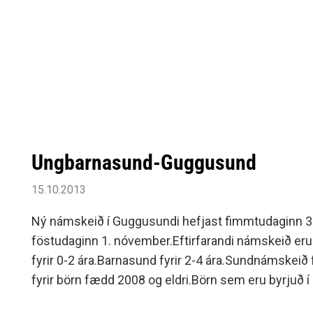
Ungbarnasund-Guggusund
15.10.2013
Ný námskeið í Guggusundi hefjast fimmtudaginn 3
föstudaginn 1. nóvember.Eftirfarandi námskeið eru
fyrir 0-2 ára.Barnasund fyrir 2-4 ára.Sundnámskeið f
fyrir börn fædd 2008 og eldri.Börn sem eru byrjuð í 
að bæta við sundkunnáttuna eru velkomin.Skráning og 