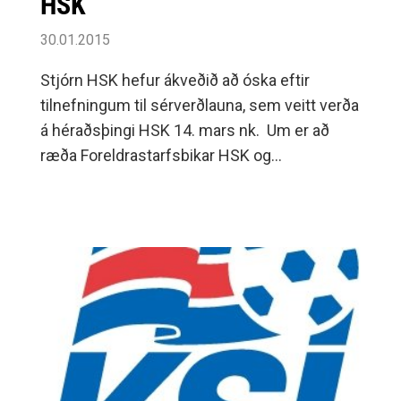
HSK
30.01.2015
Stjórn HSK hefur ákveðið að óska eftir
tilnefningum til sérverðlauna, sem veitt verða
á héraðsþingi HSK 14. mars nk. Um er að
ræða Foreldrastarfsbikar HSK og
Unglingabikar HSK.Aðildarfélög sambandsins
og deildir þeirra geta fengið umrædd
verðlaun fyrir öflugt foreldrastarf og/eða
unglingastarf innan
félags/deildar.Ábendingar um öflugt foreldra
og/eða unglingastarf innan félaga og deilda
berist á netfangið fyrir 2.