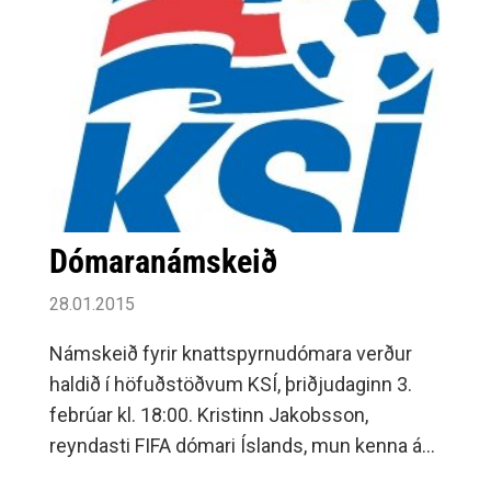
Dómaranámskeið
28.01.2015
Námskeið fyrir knattspyrnudómara verður
haldið í höfuðstöðvum KSÍ, þriðjudaginn 3.
febrúar kl. 18:00. Kristinn Jakobsson,
reyndasti FIFA dómari Íslands, mun kenna á
námskeiðinu.Aðaláherslan verður lögð á