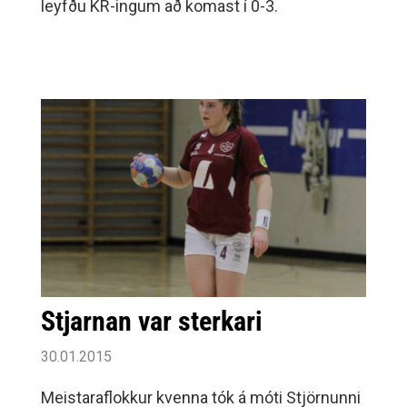
leyfðu KR-ingum að komast í 0-3.
Stjarnan var sterkari
30.01.2015
Meistaraflokkur kvenna tók á móti Stjörnunni