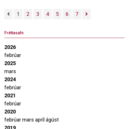
undirbúning fyrir leik og leikstjórn.
1
2
3
4
5
6
7
Fréttasafn
2026
febrúar
2025
mars
2024
febrúar
2021
febrúar
2020
febrúar
mars
apríl
ágúst
2019