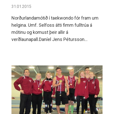
31.01.2015
Norðurlandamótið í taekwondo fór fram um
helgina. Umf. Selfoss átti fimm fulltrúa á
mótinu og komust þeir allir á
verðlaunapall.Daníel Jens Pétursson
Norðurlandameistari 2015 Ingibjörg Erla
Grétarsdóttir Norðurlandameistari 2015
Gunnar Snorri Svanþórsson
Norðurlandameistari 2015 Dagný María
Pétursdóttir silfurverðlaun Kristín Björg
Hrólfsdóttir bronsverðlaun.Allir í
Selfossliðinu þurftu að hafa mikið fyrir sínum
verðlaunum og kepptu allir í fjölmennum
flokkum.Við óskum þeim innilega til hamingju
með þennan frábæra árangur.PJ---Frá vinstri: