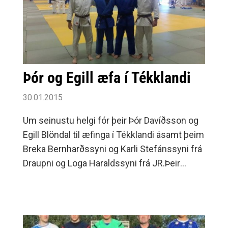
HSK met á fyrri degi og þar af tvö Íslandsmet.
Þór og Egill æfa í Tékklandi
30.01.2015
Um seinustu helgi fór þeir Þór Davíðsson og
Egill Blöndal til æfinga í Tékklandi ásamt þeim
Breka Bernharðssyni og Karli Stefánssyni frá
Draupni og Loga Haraldssyni frá JR.Þeir
munu feta í fótspor Þormóðs Jónssonar sem
margoft hefur verið í Prag við æfingar en
næstu tvo til fjóra mánuði munu þeir æfa í
Folimanka höllinni sem er æfingastaður