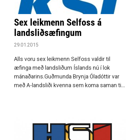
Sex leikmenn Selfoss á
landsliðsæfingum
29.01.2015
Alls voru sex leikmenn Selfoss valdir til
æfinga með landsliðum Íslands nú í lok
mánaðarins.Guðmunda Brynja Óladóttir var
með A-landsliði kvenna sem koma saman til
æfinga í Kórnum 24.