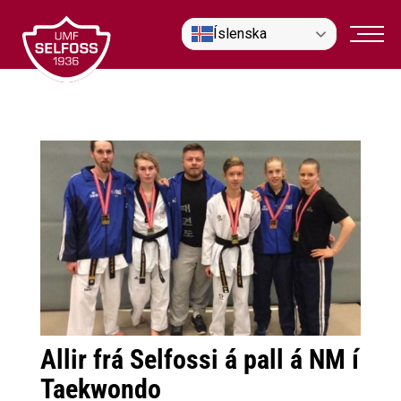
Fara
Íslenska
í
efni
Allir frá Selfossi á pall á NM í
Taekwondo