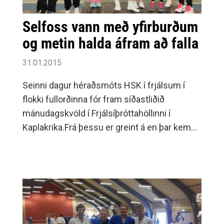
Daníel Jens, Dagný María, Master Sigursteinn,
Gunnar Snorri, Kristin Björg og Ingibjörg Erla.
Selfoss vann með yfirburðum
Umf.
og metin halda áfram að falla
31.01.2015
Seinni dagur héraðsmóts HSK í frjálsum í
flokki fullorðinna fór fram síðastliðið
mánudagskvöld í Frjálsíþróttahöllinni í
Kaplakrika.Frá þessu er greint á en þar kemur
einnig fram að gott samstarfi var við
Frjálsíþróttadeild FH um framkvæmd þessara
móta og eru væntingar um frekara samtarf í
framtíðinni.Selfyssingurinn Ólafur
Guðmundsson heldur áfram að setja HSK
met í sínum aldursflokki, en hann setti ellefu