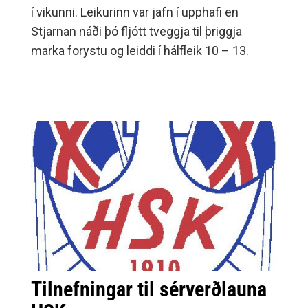
í vikunni. Leikurinn var jafn í upphafi en
Stjarnan náði þó fljótt tveggja til þriggja
marka forystu og leiddi í hálfleik 10 – 13.
Tilnefningar til sérverðlauna