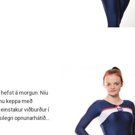
 hefst á morgun. Níu
munu keppa með
einstakur viðburður í
ilegri opnunarhátíð