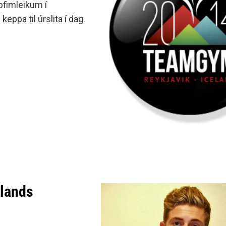
pfimleikum í
keppa til úrslita í dag.
klands