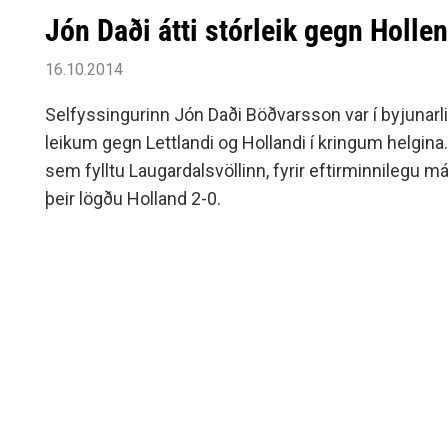
Jón Daði átti stórleik gegn Holl
16.10.2014
Selfyssingurinn Jón Daði Böðvarsson var í byjunarli
leikum gegn Lettlandi og Hollandi í kringum helgina
sem fylltu Laugardalsvöllinn, fyrir eftirminnilegu 
þeir lögðu Holland 2-0.