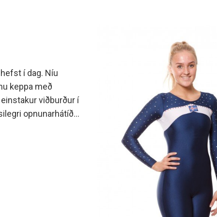
hefst í dag. Níu
munu keppa með
einstakur viðburður í
ilegri opnunarhátíð