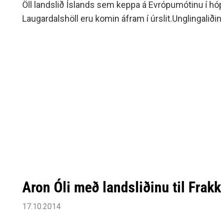
Öll landslið Íslands sem keppa á Evrópumótinu í hó
Laugardalshöll eru komin áfram í úrslit.Unglingaliðin 
Aron Óli með landsliðinu til Frak
17.10.2014