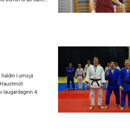
minjanefndar
haldin í umsjá
s.Haustmót
si laugardaginn 4.