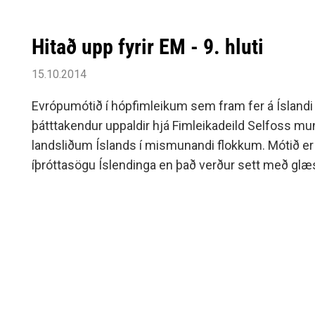
Hitað upp fyrir EM - 9. hluti
15.10.2014
Evrópumótið í hópfimleikum sem fram fer á Íslandi 
þátttakendur uppaldir hjá Fimleikadeild Selfoss 
landsliðum Íslands í mismunandi flokkum. Mótið er 
íþróttasögu Íslendinga en það verður sett með glæs
miðvikudaginn 15.