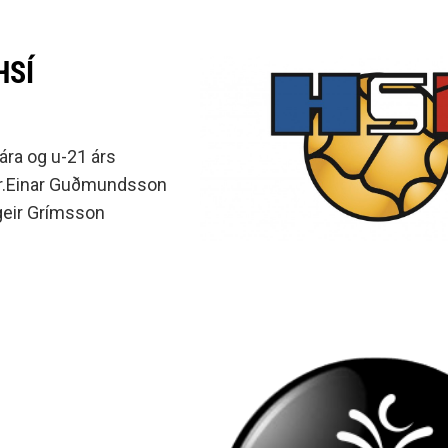
HSÍ
ára og u-21 árs
er.Einar Guðmundsson