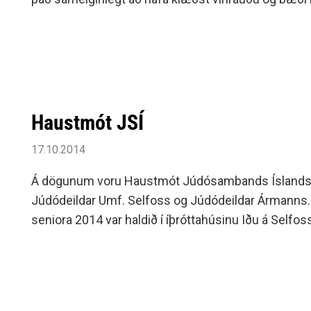
Siðareglur Umf. Selfoss
sig og ná í stig.
Umgengnisreglur
Haustmót JSÍ
17.10.2014
Á dögunum voru Haustmót Júdósambands Íslands 
Júdódeildar Umf. Selfoss og Júdódeildar Ármann
seniora 2014 var haldið í íþróttahúsinu Iðu á Selfos