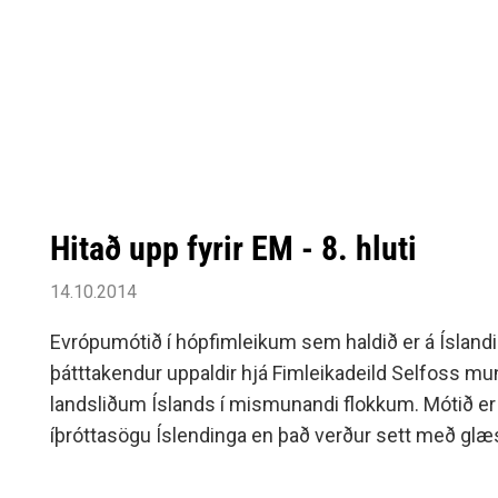
Hitað upp fyrir EM - 8. hluti
14.10.2014
Evrópumótið í hópfimleikum sem haldið er á Íslandi
þátttakendur uppaldir hjá Fimleikadeild Selfoss 
landsliðum Íslands í mismunandi flokkum. Mótið er 
íþróttasögu Íslendinga en það verður sett með glæs
miðvikudaginn 15.