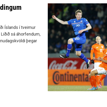
endingum
ði Íslands í tveimur
. Liðið sá áhorfendum,
mánudagskvöldi þegar