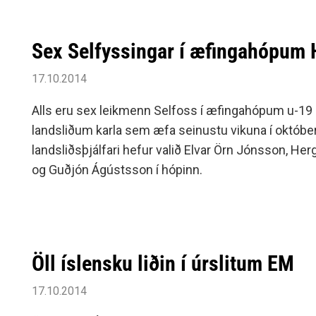
Sex Selfyssingar í æfingahópum 
17.10.2014
Alls eru sex leikmenn Selfoss í æfingahópum u-19 
landsliðum karla sem æfa seinustu vikuna í októb
landsliðsþjálfari hefur valið Elvar Örn Jónsson, Hergeir Grímsson
og Guðjón Ágústsson í hópinn.
Öll íslensku liðin í úrslitum EM
17.10.2014