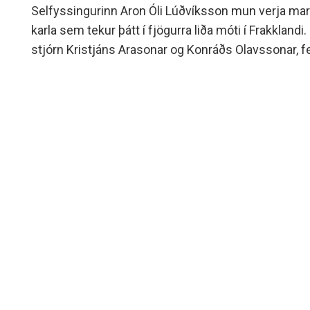
Selfyssingurinn Aron Óli Lúðvíksson mun verja mark
karla sem tekur þátt í fjögurra liða móti í Frakklandi.
stjórn Kristjáns Arasonar og Konráðs Olavssonar, fe