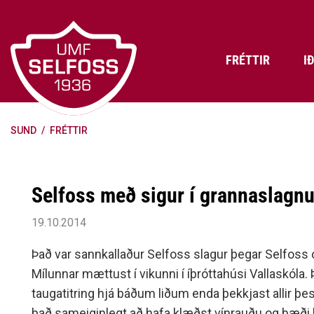
Fara
í
efni
FRÉTTIR
I
SUND
/
FRÉTTIR
Frádráttarbærir styrkir til
Skráning iðkenda á Abler
Aðalstjórn Umf. Selfoss
íþróttafélaga
Lög, reglur og stefnur félagsins
Æfingatö
Skrifstof
Viðurken
Fræðslu- og forvarnarstefna Umf.
Björns Bl
Selfoss með sigur í grannaslagn
Selfoss
Heiðursfél
Æfingagjöld
Frístund
Jafnréttisáætlun Umf. Selfoss
Íþróttafó
19.10.2014
Lög Umf. Selfoss
UMFÍ bikar
Það var sannkallaður Selfoss slagur þegar Selfoss 
Persónuverndarstefna Umf.
Mílunnar mættust í vikunni í íþróttahúsi Vallaskóla. 
Selfoss
taugatitring hjá báðum liðum enda þekkjast allir þes
Reglugerð um fjáraflanir
það sameiginlegt að hafa klæðst vínrauðu og bæði l